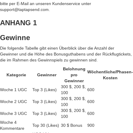
bitte per E-Mail an unseren Kundenservice unter
support@taptapsend.com.
ANHANG 1
Gewinne
Die folgende Tabelle gibt einen Überblick über die Anzahl der
Gewinner und die Höhe des Bonusguthabens und der Rückflugtickets,
die im Rahmen des Gewinnspiels zu gewinnen sind.
Belohnung
Wöchentliche/Phasen-
Kategorie
Gewinner
pro
Kosten
Gewinner
300 $, 200 $,
Woche 1 UGC
Top 3 (Likes)
600
100
300 $, 200 $,
Woche 2 UGC
Top 3 (Likes)
600
100
300 $, 200 $,
Woche 3 UGC
Top 3 (Likes)
600
100
Woche 4
Top 30 (Likes)
30 $ Bonus
900
Kommentare