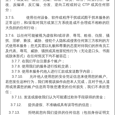
改、反编译、反汇编、分发、逆向工程或转让 CTP 或其任何部
分；
3.7.5. 使用任何设备、软件或程序干扰或试图干扰本服务的
正常运行，和/采取对我方或第三方系统造成不合理或不相称的巨
大负担的任何行动；
3.7.6. 以任何可能被视为虚假和/或诽谤、辱骂、粗俗、仇恨、骚
扰、淫秽、亵渎、威胁、侵犯个人隐私或侵害任何第三方权利的方
式使用本服务；您尤其需以礼貌和尊重的态度对待我们的所有员工
及代表。辱骂、威胁、骚扰或其他冒犯性行为（无论是口头、书面
或肢体形式）在任何情况下均不被容忍；
3.7.7. 在我们平台注册多个账户；
3.7.8. 使用我们的服务进行投机交易；
3.7.9. 使用本服务代他人进行汇款或发送数字内容；
3.7.10. 允许他人使用您的安全凭证信息来使用您的账户。
若您发生这种行为，我们将视该操作由您本人完成，且对于他人滥
用或泄露您的账户信息而导致您遭受的任何损失，我们不承担责
任；
3.7.11. 发送或接收我们认为可能通过欺诈手段获得的资金；
3.7.12. 提供虚假、不准确或具有误导性的信息；
3.7.13. 拒绝就您向我们提供的任何信息（包括身份证明文