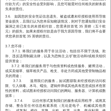
付款方式）的安全性会受到影响，且您可能需对任何相关的财务损
失承担责任。
3.6. 如因您的安全凭证信息遗失、被盗或遭未经授权使用而导致
资金损失，且我们认为您本应知晓该情况，则对于您通知我们安全
漏洞之前已发生的未授权付款，您需承担首笔 35 英镑（五十欧
元）的损失。如果未授权付款是由于我方原因导致，我们将不会要
求您承担首笔 35 英镑的责任。
3.7.您不得：
3.7.1. 将我们的服务用于非法活动，包括但不限于洗钱、欺
诈、违反适用制裁法律，以及为恐怖主义/扩散活动和/或相关组织
提供资金；
3.7.2. 将我们的服务用于与色情资料或色情服务、赌博活动，
或买卖烟草、烟草相关产品、枪支、非处方药或其他受管制物品相
关的用途；
3.7.3. 滥用我们的服务，如试图获取未经授权的访问权
限、引入病毒、木马、蠕虫、逻辑炸弹或其他具有恶意或技术危害
性的资料，或试图未经授权访问我们的网站、服务器、计算机或数
据库；
3.7.4. 以任何形式复制我们的服务或应用程序，或将其
存储、整合至任何信息检索系统（无论是电子、机械或其他类
型），或复制、模仿、克隆、出租、租赁、出售、商业利用、修