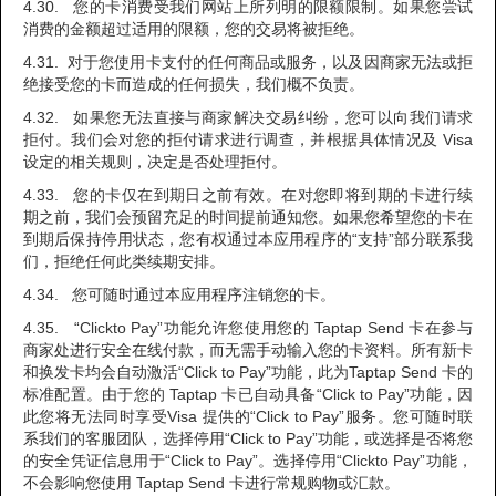
4.30. 您的卡消费受我们网站上所列明的限额限制。如果您尝试
消费的金额超过适用的限额，您的交易将被拒绝。
4.31. 对于您使用卡支付的任何商品或服务，以及因商家无法或拒
绝接受您的卡而造成的任何损失，我们概不负责。
4.32. 如果您无法直接与商家解决交易纠纷，您可以向我们请求
拒付。我们会对您的拒付请求进行调查，并根据具体情况及 Visa
设定的相关规则，决定是否处理拒付。
4.33. 您的卡仅在到期日之前有效。在对您即将到期的卡进行续
期之前，我们会预留充足的时间提前通知您。如果您希望您的卡在
到期后保持停用状态，您有权通过本应用程序的“支持”部分联系我
们，拒绝任何此类续期安排。
4.34. 您可随时通过本应用程序注销您的卡。
4.35. “Clickto Pay”功能允许您使用您的 Taptap Send 卡在参与
商家处进行安全在线付款，而无需手动输入您的卡资料。所有新卡
和换发卡均会自动激活“Click to Pay”功能，此为Taptap Send 卡的
标准配置。由于您的 Taptap 卡已自动具备“Click to Pay”功能，因
此您将无法同时享受Visa 提供的“Click to Pay”服务。您可随时联
系我们的客服团队，选择停用“Click to Pay”功能，或选择是否将您
的安全凭证信息用于“Click to Pay”。选择停用“Clickto Pay”功能，
不会影响您使用 Taptap Send 卡进行常规购物或汇款。