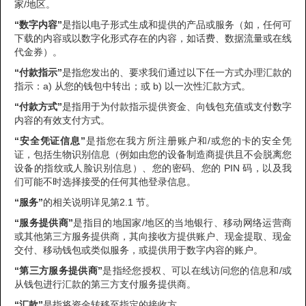
家/地区。
“数字内容”
是指以电子形式生成和提供的产品或服务（如，任何可
下载的内容或以数字化形式存在的内容，如话费、数据流量或在线
代金券）。
“付款指示”
是指您发出的、要求我们通过以下任一方式办理汇款的
指示：a) 从您的钱包中转出；或 b) 以一次性汇款方式。
“付款方式”
是指用于为付款指示提供资金、向钱包充值或支付数字
内容的有效支付方式。
“安全凭证信息”
是指您在我方所注册账户和/或您的卡的安全凭
证，包括生物识别信息（例如由您的设备制造商提供且不会脱离您
设备的指纹或人脸识别信息）、您的密码、您的 PIN 码，以及我
们可能不时选择接受的任何其他登录信息。
“服务”
的相关说明详见第2.1 节。
“服务提供商”
是指目的地国家/地区的当地银行、移动网络运营商
或其他第三方服务提供商，其向接收方提供账户、现金提取、现金
交付、移动钱包或类似服务，或提供用于数字内容的账户。
“第三方服务提供商”
是指经您授权、可以在线访问您的信息和/或
从钱包进行汇款的第三方支付服务提供商。
“汇款”
是指将资金转移至指定的接收方。