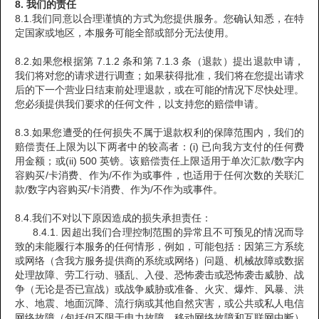
8. 我们的责任
8.1.我们同意以合理谨慎的方式为您提供服务。您确认知悉，在特
定国家或地区，本服务可能全部或部分无法使用。
8.2.如果您根据第 7.1.2 条和第 7.1.3 条（退款）提出退款申请，
我们将对您的请求进行调查；如果获得批准，我们将在您提出请求
后的下一个营业日结束前处理退款，或在可能的情况下尽快处理。
您必须提供我们要求的任何文件，以支持您的赔偿申请。
8.3.如果您遭受的任何损失不属于退款权利的保障范围内，我们的
赔偿责任上限为以下两者中的较高者：(i) 已向我方支付的任何费
用金额；或(ii) 500 英镑。该赔偿责任上限适用于单次汇款/数字内
容购买/卡消费、作为/不作为或事件，也适用于任何次数的关联汇
款/数字内容购买/卡消费、作为/不作为或事件。
8.4.我们不对以下原因造成的损失承担责任：
8.4.1. 因超出我们合理控制范围的异常且不可预见的情况而导
致的未能履行本服务的任何情形，例如，可能包括：因第三方系统
或网络（含我方服务提供商的系统或网络）问题、机械故障或数据
处理故障、劳工行动、骚乱、入侵、恐怖袭击或恐怖袭击威胁、战
争（无论是否已宣战）或战争威胁或准备、火灾、爆炸、风暴、洪
水、地震、地面沉降、流行病或其他自然灾害，或公共或私人电信
网络故障（包括但不限于电力故障、移动网络故障和互联网中断）