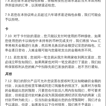
7.8.若您请求退还钱包余额，余额将按照您请求退款当天本应用程
序所提供的汇率，以英镑退还给您。
7.9.若您在本协议终止后超过六年请求退还钱包余额，我们可能会
予以拒绝。
卡
7.10. 对于卡付款的退款，您只能以支付时使用的币种接收。如果
您使用您的卡以钱包中未持有的币种完成支付，我们将按 Visa 汇
率将相关金额进行兑换，然后将兑换后的金额贷记至您的钱包。汇
率会逐日变动，入账金额可能与您最初支出的金额有所不同。
7.11. 若您发现，您就同一笔交易从我方和商家收到两次退款，您
必须立即告知我们。如果商家也对同一笔交易进行了退款，我们始
终保留权利从您的账户中扣除先前已发放的退款，恕不另行通知。
其他
7.12. 我们的部分产品可允许您设置在授权时无法知晓确切金额的
付款，比如在您租赁车辆或同意订阅服务的情况下。如果对方收取
的金额超出您的预期，只要您在付款后八周内告知我们，即可要求
退款，但前提是付款对象必须为英国或欧洲经济区境内的商家（且
付款币种为欧元）。仅当扣款金额超出您的合理预期时，我们才会
予以退款。但是，如果发生以下任何情形，我们将不予退款：