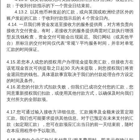
款：于收到付款指示的下一个营业日结束前。
4.13.2. 以其他币种发起的汇款，或向英国或欧洲经济区外的
账户发起的汇款：于收到付款指示后的 4 个营业日内。
4.14. 一旦我们将资金发送至接收方的服务提供商，对方将负责向
接收方交付资金。有时，若接收方的服务提供商需对汇款执行增强
型反洗钱检查，资金交付可能会出现延迟。我们网站（或其他平
台）所标注的交付时间仅代表“常规”/ 平均服务时间，并非对单笔
汇款的时间保证。
4.15.若您本人或您的授权用户办理现金提取类汇款，但接收方在
该笔现金首次可供提取之日起30 天内未提取，则您授权我们将资
金退回您的钱包。具体退款事宜取决于我们的付款处理合作方设定
的时间及条件。
4.16.若您的付款方式扣款失败，但我们已成功交付您的汇款，您
同意重新授权我们扣款，或使用其他付款方式，以确保及时向我们
支付所欠的全部款项。
4.17.您可通过输入接收方详细信息、汇款频率及金额来设置定期
汇款。我们也可能要求提供其他信息。对于已预定在未来支付的汇
款（如定期汇款），您可在款项应汇出当日的前一天结束前，随时
在本应用程序中予以取消。