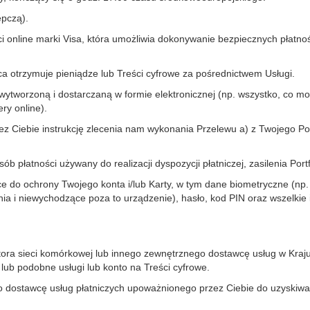
ępczą).
i online marki Visa, która umożliwia dokonywanie bezpiecznych płatn
a otrzymuje pieniądze lub Treści cyfrowe za pośrednictwem Usługi.
ytworzoną i dostarczaną w formie elektronicznej (np. wszystko, co moż
ery online).
z Ciebie instrukcję zlecenia nam wykonania Przelewu a) z Twojego Po
 płatności używany do realizacji dyspozycji płatniczej, zasilenia Portf
 do ochrony Twojego konta i/lub Karty, w tym dane biometryczne (np.
a i niewychodzące poza to urządzenie), hasło, kod PIN oraz wszelkie
tora sieci komórkowej lub innego zewnętrznego dostawcę usług w Kraj
 lub podobne usługi lub konto na Treści cyfrowe.
dostawcę usług płatniczych upoważnionego przez Ciebie do uzyskiwani