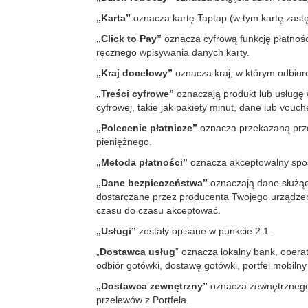
„Karta”
oznacza kartę Taptap (w tym kartę zast
„Click to Pay”
oznacza cyfrową funkcję płatnośc
ręcznego wpisywania danych karty.
„Kraj docelowy”
oznacza kraj, w którym odbiorc
„Treści cyfrowe”
oznaczają produkt lub usługę w
cyfrowej, takie jak pakiety minut, dane lub vouch
„Polecenie płatnicze”
oznacza przekazaną prze
pieniężnego.
„Metoda płatności”
oznacza akceptowalny sposób
„Dane bezpieczeństwa”
oznaczają dane służące
dostarczane przez producenta Twojego urządzeni
czasu do czasu akceptować.
„Usługi”
zostały opisane w punkcie 2.1.
„
Dostawca usług
” oznacza lokalny bank, opera
odbiór gotówki, dostawę gotówki, portfel mobilny
„Dostawca zewnętrzny”
oznacza zewnętrznego 
przelewów z Portfela.