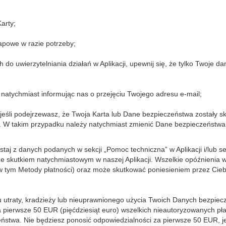
arty;
tapowe w razie potrzeby;
 do uwierzytelniania działań w Aplikacji, upewnij się, że tylko Twoje 
 natychmiast informując nas o przejęciu Twojego adresu e-mail;
 jeśli podejrzewasz, że Twoja Karta lub Dane bezpieczeństwa zostały s
. W takim przypadku należy natychmiast zmienić Dane bezpieczeństwa
staj z danych podanych w sekcji „Pomoc techniczna” w Aplikacji i/lub sek
e skutkiem natychmiastowym w naszej Aplikacji. Wszelkie opóźnienia
 tym Metody płatności) oraz może skutkować poniesieniem przez Ciebi
u utraty, kradzieży lub nieuprawnionego użycia Twoich Danych bezpiecze
pierwsze 50 EUR (pięćdziesiąt euro) wszelkich nieautoryzowanych p
ństwa. Nie będziesz ponosić odpowiedzialności za pierwsze 50 EUR, jeż