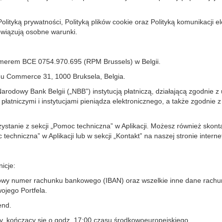
lityką prywatności, Polityką plików cookie oraz Polityką komunikacji 
wiązują osobne warunki.
umerem BCE 0754.970.695 (RPM Brussels) w Belgii.
du Commerce 31, 1000 Bruksela, Belgia.
odowy Bank Belgii („NBB”) instytucją płatniczą, działającą zgodnie z
płatniczymi i instytucjami pieniądza elektronicznego, a także zgodnie
stanie z sekcji „Pomoc techniczna” w Aplikacji. Możesz również skonta
echniczna” w Aplikacji lub w sekcji „Kontakt” na naszej stronie interne
icje:
owy numer rachunku bankowego (IBAN) oraz wszelkie inne dane rachun
wojego Portfela.
end.
zy, kończący się o godz. 17:00 czasu środkowoeuropejskiego.