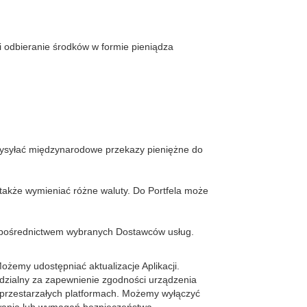
i odbieranie środków w formie pieniądza
 wysyłać międzynarodowe przekazy pieniężne do
a także wymieniać różne waluty. Do Portfela może
za pośrednictwem wybranych Dostawców usług.
Możemy udostępniać aktualizacje Aplikacji.
edzialny za zapewnienie zgodności urządzenia
b przestarzałych platformach. Możemy wyłączyć