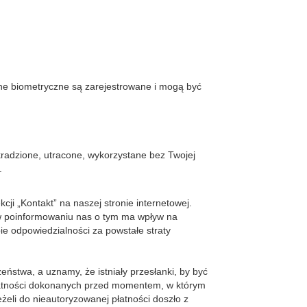
dane biometryczne są zarejestrowane i mogą być
kradzione, utracone, wykorzystane bez Twojej
.
cji „Kontakt” na naszej stronie internetowej.
 w poinformowaniu nas o tym ma wpływ na
e odpowiedzialności za powstałe straty
ństwa, a uznamy, że istniały przesłanki, by być
łatności dokonanych przed momentem, w którym
eli do nieautoryzowanej płatności doszło z