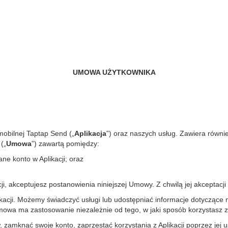
UMOWA UŻYTKOWNIKA
mobilnej Taptap Send („
Aplikacja
”) oraz naszych usług. Zawiera równie
(„
Umowa
”) zawartą pomiędzy:
ne konto w Aplikacji; oraz
acji, akceptujesz postanowienia niniejszej Umowy. Z chwilą jej akceptac
acji. Możemy świadczyć usługi lub udostępniać informacje dotyczące n
mowa ma zastosowanie niezależnie od tego, w jaki sposób korzystasz z 
 zamknąć swoje konto, zaprzestać korzystania z Aplikacji poprzez jej