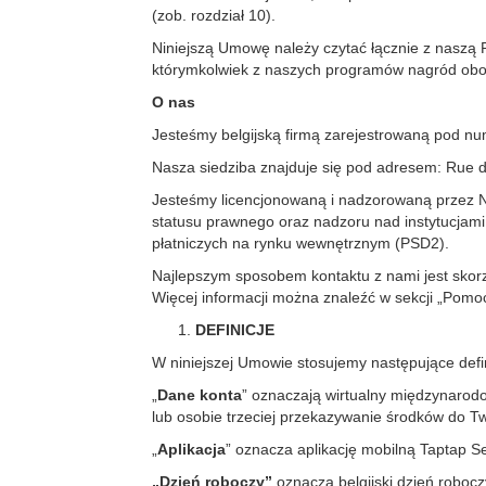
(zob. rozdział 10).
Niniejszą Umowę należy czytać łącznie z naszą Po
którymkolwiek z naszych programów nagród obo
O nas
Jesteśmy belgijską firmą zarejestrowaną pod n
Nasza siedziba znajduje się pod adresem: Rue 
Jesteśmy licencjonowaną i nadzorowaną przez Nar
statusu prawnego oraz nadzoru nad instytucjami 
płatniczych na rynku wewnętrznym (PSD2).
Najlepszym sposobem kontaktu z nami jest skorzy
Więcej informacji można znaleźć w sekcji „Pomoc t
DEFINICJE
W niniejszej Umowie stosujemy następujące defin
„
Dane konta
” oznaczają wirtualny międzynarod
lub osobie trzeciej przekazywanie środków do T
„
Aplikacja
” oznacza aplikację mobilną Taptap S
„Dzień roboczy”
oznacza belgijski dzień roboc