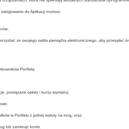
 na urządzeniach, które nie spełniają aktualnych standardów oprogra
 zalogowaniu do Aplikacji możesz:
rców;
korzystać ze swojego salda pieniądza elektronicznego, aby przesyłać ś
tkowników Portfela;
cje, powiązane opłaty i kursy wymiany;
rowe;
ków w Portfelu z jednej waluty na inną; oraz
ług lub zamknąć konto.