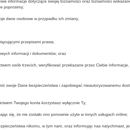
iwe informacje dotyczące swojej tożsamości oraz tożsamości wskazane
re poprosimy;
woje dane osobowe w przypadku ich zmiany;
wiązującymi przepisami prawa;
owych informacji i dokumentów; oraz
ctwem osób trzecich, weryfikować przekazane przez Ciebie informacje
ronić swoje Dane bezpieczeństwa i zapobiegać nieautoryzowanemu dost
ictwem Twojego konta korzystasz wyłącznie Ty;
iając się, że nie zostało ono ponownie użyte w innych usługach online;
zpieczeństwa nikomu, w tym nam, oraz informując nas natychmiast, jeś