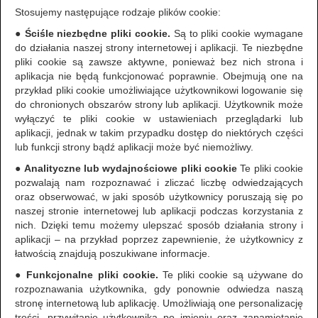
Stosujemy następujące rodzaje plików cookie:
●
Ściśle niezbędne pliki cookie.
Są to pliki cookie wymagane
do działania naszej strony internetowej i aplikacji. Te niezbędne
pliki cookie są zawsze aktywne, ponieważ bez nich strona i
aplikacja nie będą funkcjonować poprawnie. Obejmują one na
przykład pliki cookie umożliwiające użytkownikowi logowanie się
do chronionych obszarów strony lub aplikacji. Użytkownik może
wyłączyć te pliki cookie w ustawieniach przeglądarki lub
aplikacji, jednak w takim przypadku dostęp do niektórych części
lub funkcji strony bądź aplikacji może być niemożliwy.
●
Analityczne lub wydajnościowe pliki cookie
Te pliki cookie
pozwalają nam rozpoznawać i zliczać liczbę odwiedzających
oraz obserwować, w jaki sposób użytkownicy poruszają się po
naszej stronie internetowej lub aplikacji podczas korzystania z
nich. Dzięki temu możemy ulepszać sposób działania strony i
aplikacji – na przykład poprzez zapewnienie, że użytkownicy z
łatwością znajdują poszukiwane informacje.
●
Funkcjonalne pliki cookie.
Te pliki cookie są używane do
rozpoznawania użytkownika, gdy ponownie odwiedza naszą
stronę internetową lub aplikację. Umożliwiają one personalizację
treści, przywitanie użytkownika po imieniu oraz zapamiętanie