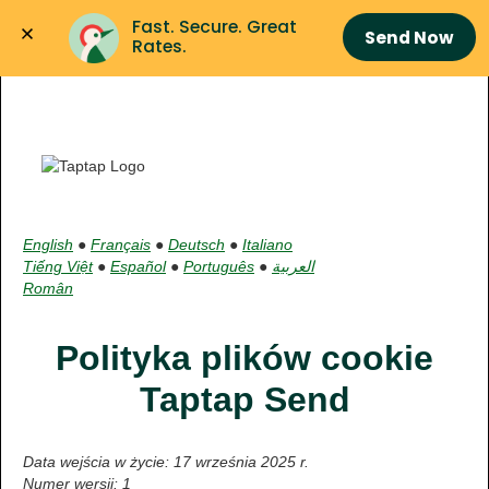
Fast. Secure. Great 
Send Now
Rates.
English
●
Français
●
Deutsch
●
Italiano
Tiếng Việt
●
Español
●
Português
●
العربية
Român
Polityka plików cookie
Taptap Send
Data wejścia w życie: 17 września 2025 r.
Numer wersji: 1