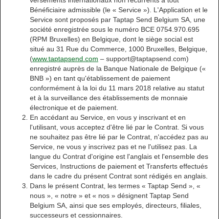
versements internationaux non récurrents à tout
Bénéficiaire admissible (le « Service »). L'Application et le
Service sont proposés par Taptap Send Belgium SA, une
société enregistrée sous le numéro BCE 0754.970.695
(RPM Bruxelles) en Belgique, dont le siège social est
situé au 31 Rue du Commerce, 1000 Bruxelles, Belgique,
(
www.taptapsend.com
– support@taptapsend.com)
enregistré auprès de la Banque Nationale de Belgique («
BNB ») en tant qu'établissement de paiement
conformément à la loi du 11 mars 2018 relative au statut
et à la surveillance des établissements de monnaie
électronique et de paiement.
En accédant au Service, en vous y inscrivant et en
l'utilisant, vous acceptez d'être lié par le Contrat. Si vous
ne souhaitez pas être lié par le Contrat, n'accédez pas au
Service, ne vous y inscrivez pas et ne l'utilisez pas. La
langue du Contrat d'origine est l'anglais et l'ensemble des
Services, Instructions de paiement et Transferts effectués
dans le cadre du présent Contrat sont rédigés en anglais.
Dans le présent Contrat, les termes « Taptap Send », «
nous », « notre » et « nos » désignent Taptap Send
Belgium SA, ainsi que ses employés, directeurs, filiales,
successeurs et cessionnaires.