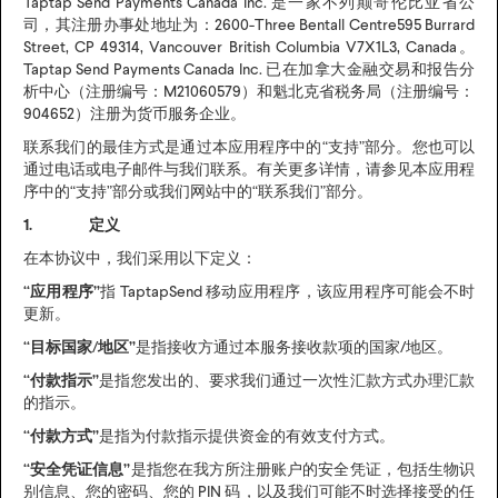
Taptap Send Payments Canada Inc. 是一家不列颠哥伦比亚省公
司，其注册办事处地址为：2600-Three Bentall Centre595 Burrard
Street, CP 49314, Vancouver British Columbia V7X1L3, Canada。
Taptap Send Payments Canada Inc. 已在加拿大金融交易和报告分
析中心（注册编号：M21060579）和魁北克省税务局（注册编号：
904652）注册为货币服务企业。
联系我们的最佳方式是通过本应用程序中的“支持”部分。您也可以
通过电话或电子邮件与我们联系。有关更多详情，请参见本应用程
序中的“支持”部分或我们网站中的“联系我们”部分。
1. 定义
在本协议中，我们采用以下定义：
“应用程序”
指 TaptapSend 移动应用程序，该应用程序可能会不时
更新。
“目标国家
/
地区”
是指接收方通过本服务接收款项的国家/地区。
“付款指示”
是指您发出的、要求我们通过一次性汇款方式办理汇款
的指示。
“付款方式”
是指为付款指示提供资金的有效支付方式。
“安全凭证信息”
是指您在我方所注册账户的安全凭证，包括生物识
别信息、您的密码、您的 PIN 码，以及我们可能不时选择接受的任