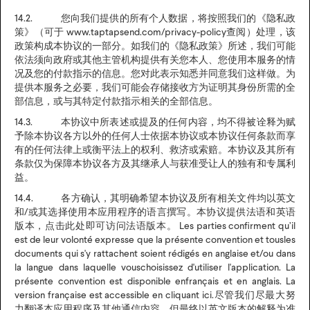
14.2. 您向我们提供的所有个人数据，将按照我们的《隐私政
策》（可于 www.taptapsend.com/privacy-policy查阅）处理，该
政策构成本协议的一部分。如我们的《隐私政策》所述，我们可能
依法须向政府或其他主管机构提供有关您本人、您使用本服务的情
况及您的付款指示的信息。您对此表示知悉并同意我们这样做。为
提供本服务之必要，我们可能会存储接收方为证明其身份所需的全
部信息，或与其特定付款指示相关的全部信息。
14.3. 本协议中所表述或提及的任何内容，均不得被诠释为赋
予除本协议各方以外的任何人士依据本协议或本协议任何条款而享
有的任何法律上或衡平法上的权利、救济或索赔。本协议及其所有
条款仅为保障本协议各方及其继承人与获准受让人的独有和专属利
益。
14.4. 各方确认，其明确希望本协议及所有相关文件均以英文
和/或其选择使用本应用程序的语言撰写。本协议提供法语和英语
版本，点击此处即可访问法语版本。 Les parties confirment qu’il
est de leur volonté expresse que la présente convention et tousles
documents qui s'y rattachent soient rédigés en anglaise et/ou dans
la langue dans laquelle vouschoisissez d'utiliser l'application. La
présente convention est disponible enfrançais et en anglais. La
version française est accessible en cliquant ici.尽管我们尽最大努
力翻译本应用程序及其他通信内容，但最终以英文版本的解释为准