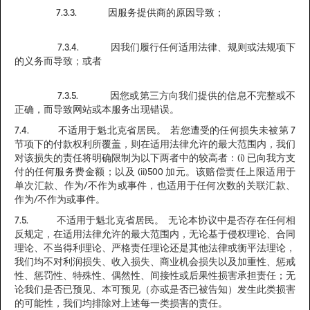
7.3.3. 因服务提供商的原因导致；
7.3.4. 因我们履行任何适用法律、规则或法规项下
的义务而导致；或者
7.3.5. 因您或第三方向我们提供的信息不完整或不
正确，而导致网站或本服务出现错误。
7.4. 不适用于魁北克省居民。 若您遭受的任何损失未被第 7
节项下的付款权利所覆盖，则在适用法律允许的最大范围内，我们
对该损失的责任将明确限制为以下两者中的较高者：(i) 已向我方支
付的任何服务费金额；以及 (ii)500 加元。该赔偿责任上限适用于
单次汇款、作为/不作为或事件，也适用于任何次数的关联汇款、
作为/不作为或事件。
7.5. 不适用于魁北克省居民。 无论本协议中是否存在任何相
反规定，在适用法律允许的最大范围内，无论基于侵权理论、合同
理论、不当得利理论、严格责任理论还是其他法律或衡平法理论，
我们均不对利润损失、收入损失、商业机会损失以及加重性、惩戒
性、惩罚性、特殊性、偶然性、间接性或后果性损害承担责任；无
论我们是否已预见、本可预见（亦或是否已被告知）发生此类损害
的可能性，我们均排除对上述每一类损害的责任。