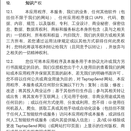
12. 知识
产权
12.1. 本应用程序、本服务、我们的业务、任何其他软件（包
括但不限于我们的网站）、任何应用程序接口 (API)、代码、数
据、内容、规范，以及版权、专利、工业设计、商业秘密、保密信
息、数据、数据库权利、商标和服务标志本身所包含（及与之相关
的）一切权利、所有权和权益，均归我方、我们的关联方或相关第
三方所有。若您通过运用法律规定或以其他方式获得任何此类权
利，您特此将该等权利转让给我方（且同意予以转让），并放弃与
之相关的一切精神权利。
12.2. 您仅可将本应用程序及本服务用于本协议允许或我方另
行书面规定的目的。我们仅授权您出于个人使用目的查看我们的网
站或本应用程序并保留其页面的副本。若无我们的明确书面许可，
您不得以任何公共或商业用途为目的，对 TaptapSend 网站、本应
用程序、本服务或其任何部分实施以下行为：复制；出版；修改；
改进；将其投入商业运作；基于其创作衍生作品；参与其相关转让
或出售；将其发布于互联网上（无论用于创收、非商业用途或其他
任何目的）；或以任何方式使用、分发或利用。您不得：(i) 使用任
何机器人、爬虫、抓取工具或其他手动或自动化设备（包括但不限
于任何人工智能软件或服务）访问本应用程序或本服务，或训练任
何人工智能软件或服务（或向其提供输入信息）； 及/或 (ii) 移除或
更改 TaptapSend 网站（或网站打印页面）上显示的任何版权、商