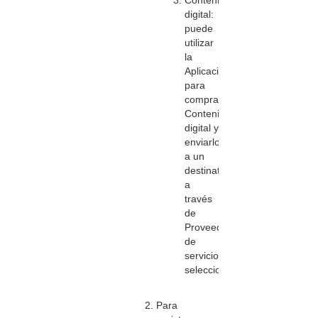
Contenido
digital:
puede
utilizar
la
Aplicación
para
comprarnos
Contenido
digital y
enviarlo
a un
destinatario
a
través
de
Proveedores
de
servicios
seleccionados.
Para