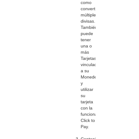
como
convertir
múltiples
divisas.
También
puede
tener
una o
más
Tarjetas
vinculadas
a su
Monedero
y
utilizar
su
tarjeta
con la
funcionalidad
Click to
Pay.