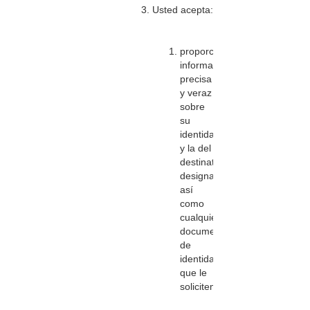
Usted acepta:
proporcionarnos
información
precisa
y veraz
sobre
su
identidad
y la del
destinatario
designado,
así
como
cualquier
documento
de
identidad
que le
solicitemos;