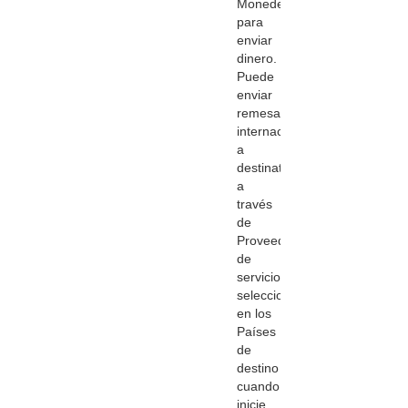
Monedero
para
enviar
dinero.
Puede
enviar
remesas
internacionales
a
destinatarios
a
través
de
Proveedores
de
servicios
seleccionados
en los
Países
de
destino
cuando
inicie