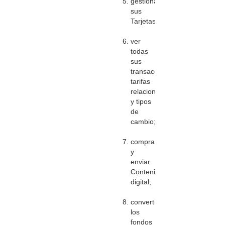
gestionar
sus
Tarjetas;
ver
todas
sus
transacciones,
tarifas
relacionadas
y tipos
de
cambio;
comprar
y
enviar
Contenido
digital;
convertir
los
fondos