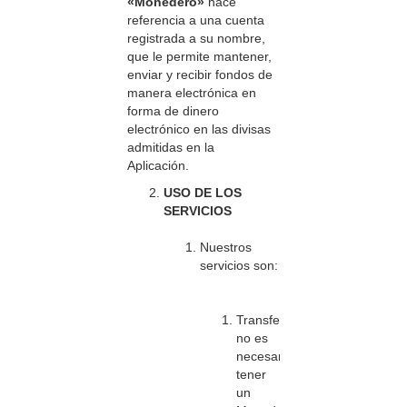
«Monedero»
hace
referencia a una cuenta
registrada a su nombre,
que le permite mantener,
enviar y recibir fondos de
manera electrónica en
forma de dinero
electrónico en las divisas
admitidas en la
Aplicación.
USO DE LOS
SERVICIOS
Nuestros
servicios son:
Transferencias:
no es
necesario
tener
un