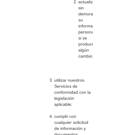
actualizar
sin
demora
su
información
personal
si se
produce
algún
cambio;
utilizar nuestros
Servicios de
conformidad con la
legislación
aplicable;
cumplir con
cualquier solicitud
de información y
documentos