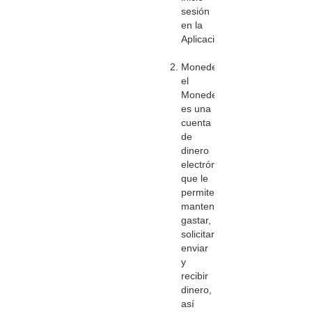
sesión
en la
Aplicación.
Monedero:
el
Monedero
es una
cuenta
de
dinero
electrónico
que le
permite
mantener,
gastar,
solicitar,
enviar
y
recibir
dinero,
así