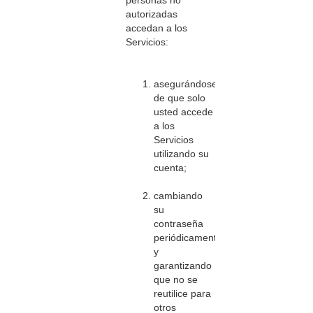
personas no
autorizadas
accedan a los
Servicios:
asegurándose
de que solo
usted accede
a los
Servicios
utilizando su
cuenta;
cambiando
su
contraseña
periódicamente
y
garantizando
que no se
reutilice para
otros