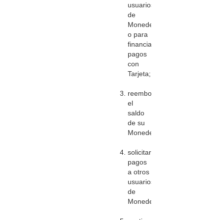
usuarios
de
Monedero
o para
financiar
pagos
con
Tarjeta;
reembolsar
el
saldo
de su
Monedero;
solicitar
pagos
a otros
usuarios
de
Monedero;