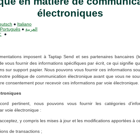
ique en matière de communic
électroniques
eutsch
●
Italiano
Português
●
العربية
文
●
lementations imposent à Taptap Send et ses partenaires bancaires (
e vous fournir des informations spécifiques par écrit, ce qui signifie q
ons sur support papier. Nous pouvons vous fournir ces informations sou
otre politique de communication électronique avant que vous ne sous
tre consentement pour recevoir ces informations par voie électronique.
troniques
ord pertinent, nous pouvons vous fournir les catégories d’info
ar voie électronique :
cceptez, y compris les mises à jour et les modifications apportées à ce
ions de transactions ;