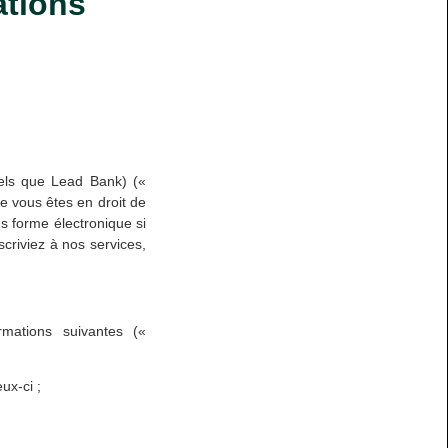
ations
tels que Lead Bank) («
ue vous êtes en droit de
s forme électronique si
criviez à nos services,
rmations suivantes («
ux-ci ;