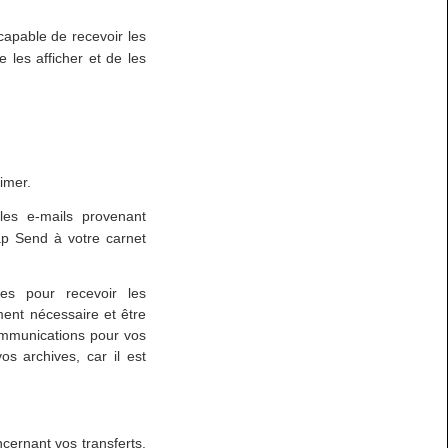
capable de recevoir les
 les afficher et de les
imer.
les e-mails provenant
ap Send à votre carnet
res pour recevoir les
ent nécessaire et être
ommunications pour vos
s archives, car il est
ernant vos transferts.