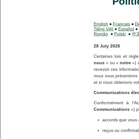
Polit
English
●
Français
●
D
Tiếng Việt
●
Español
●
Român
●
Polski
●
中
28 July 2026
Certaines lois et rég
nous
» ou «
notre
») d
recevoir ces informati
nous vous présentons n
et si nous obtenons vo
Communications élec
Conformément à l'Acc
Communications
») p
accords que vous a
reçus ou confirmat