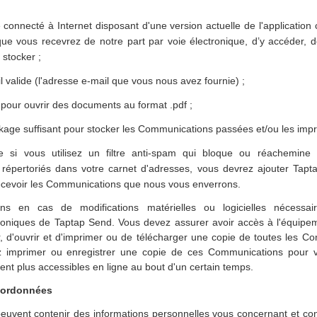
 connecté à Internet disposant d'une version actuelle de l'application 
e vous recevrez de notre part par voie électronique, d’y accéder, de
 stocker ;
 valide (l'adresse e-mail que vous nous avez fournie) ;
pour ouvrir des documents au format .pdf ;
kage suffisant pour stocker les Communications passées et/ou les impr
ue si vous utilisez un filtre anti-spam qui bloque ou réachemine 
 répertoriés dans votre carnet d'adresses, vous devrez ajouter Tapt
ecevoir les Communications que nous vous enverrons.
s en cas de modifications matérielles ou logicielles nécessai
oniques de Taptap Send. Vous devez assurer avoir accès à l'équipem
, d'ouvrir et d'imprimer ou de télécharger une copie de toutes les C
 imprimer ou enregistrer une copie de ces Communications pour vo
ient plus accessibles en ligne au bout d'un certain temps.
coordonnées
uvent contenir des informations personnelles vous concernant et conc