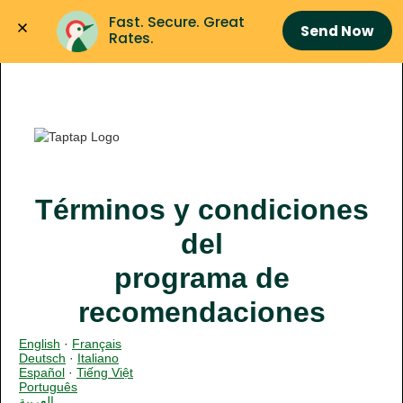
Fast. Secure. Great 
Send Now
Rates.
Términos y condiciones
del
programa de
recomendaciones
English
·
Français
Deutsch
·
Italiano
Español
·
Tiếng Việt
Português
العربية