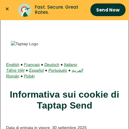
Fast. Secure. Great 
Send Now
Rates.
English
●
Français
●
Deutsch
●
Italiano
Tiếng Việt
●
Español
●
Português
●
العربية
Român
●
Polski
Informativa sui cookie di
Taptap Send
Data di entrata in vigore: 30 settembre 2025