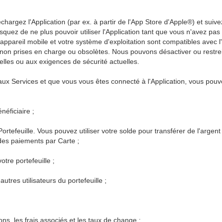
échargez l'Application (par ex. à partir de l'App Store d'Apple®) et suiv
isquez de ne plus pouvoir utiliser l'Application tant que vous n'avez pas 
ppareil mobile et votre système d'exploitation sont compatibles avec l
non prises en charge ou obsolètes. Nous pouvons désactiver ou restreind
lles ou aux exigences de sécurité actuelles.
 aux Services et que vous vous êtes connecté à l'Application, vous pouv
néficiaire ;
ortefeuille. Vous pouvez utiliser votre solde pour transférer de l'argent 
 des paiements par Carte ;
otre portefeuille ;
tres utilisateurs du portefeuille ;
ons, les frais associés et les taux de change ;