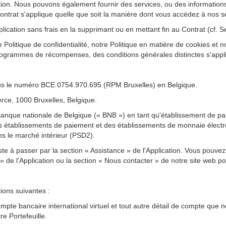
tion. Nous pouvons également fournir des services, ou des informations
ontrat s'applique quelle que soit la manière dont vous accédez à nos s
lication sans frais en la supprimant ou en mettant fin au Contrat (cf. S
e Politique de confidentialité, notre Politique en matière de cookies et
 programmes de récompenses, des conditions générales distinctes s'appl
us le numéro BCE 0754.970.695 (RPM Bruxelles) en Belgique.
rce, 1000 Bruxelles, Belgique.
 Banque nationale de Belgique (« BNB ») en tant qu'établissement de p
e des établissements de paiement et des établissements de monnaie élect
ns le marché intérieur (PSD2).
ste à passer par la section « Assistance » de l'Application. Vous pouv
 » de l'Application ou la section « Nous contacter » de notre site web po
tions suivantes :
pte bancaire international virtuel et tout autre détail de compte que
tre Portefeuille.