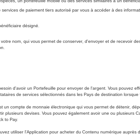
'espèces, un portefeuille mobile ou des services similaires à un bénéfi
 services de paiement tiers autorisé par vous à accéder à des informati
bénéficiaire désigné.
votre nom, qui vous permet de conserver, d'envoyer et de recevoir de
ion.
esoin d'avoir un Portefeuille pour envoyer de l'argent. Vous pouvez eff
stataires de services sélectionnés dans les Pays de destination lorsque
e est un compte de monnaie électronique qui vous permet de détenir, dé
tir plusieurs devises. Vous pouvez également avoir une ou plusieurs Car
ck to Pay.
ez utiliser l'Application pour acheter du Contenu numérique auprès de 