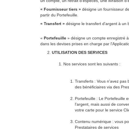
un compte, un retrait d'espèces, une livraison d
« Fournisseur tiers »
désigne un fournisseur de
partir du Portefeuille.
« Transfert »
désigne le transfert d'argent à un 
«
Portefeuille
» désigne un compte enregistré à 
dans les devises prises en charge par l'Applicat
UTILISATION DES SERVICES
Nos services sont les suivants :
Transferts : Vous n'avez pas b
des bénéficiaires via des Pre
Portefeuille : Le Portefeuill
l'argent, mais aussi de conver
votre carte pour le service Cli
Contenu numérique : vous pouv
Prestataires de services