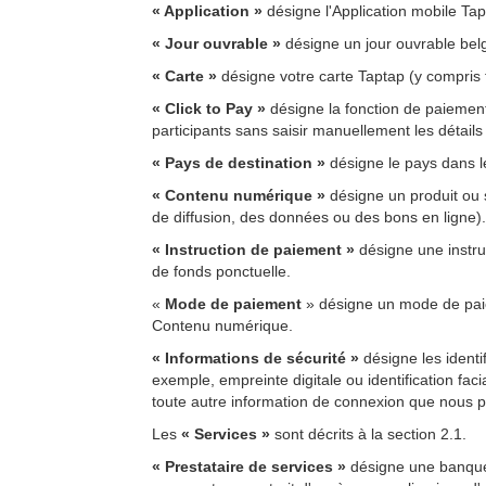
« Application »
désigne l'Application mobile Ta
« Jour ouvrable »
désigne un jour ouvrable bel
« Carte »
désigne votre carte Taptap (y compris
« Click to Pay »
désigne la fonction de paiemen
participants sans saisir manuellement les détail
« Pays de destination »
désigne le pays dans le
« Contenu numérique »
désigne
un produit ou 
de diffusion, des données ou des bons en ligne)
« Instruction de paiement »
désigne une instru
de fonds ponctuelle.
«
Mode de paiement
» désigne un mode de paiem
Contenu numérique.
« Informations de sécurité »
désigne les ident
exemple, empreinte digitale ou identification faci
toute autre information de connexion que nous p
Les
« Services »
sont décrits à la section 2.1.
« Prestataire de services »
désigne une banque 