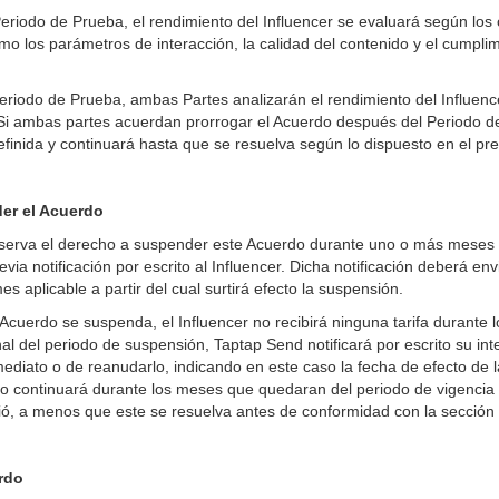
odo de Prueba, el rendimiento del Influencer se evaluará según los c
o los parámetros de interacción, la calidad del contenido y el cumplimi
riodo de Prueba, ambas Partes analizarán el rendimiento del Influenc
 Si ambas partes acuerdan prorrogar el Acuerdo después del Periodo d
efinida y continuará hasta que se resuelva según lo dispuesto en el p
er el Acuerdo
eserva el derecho a suspender este Acuerdo durante uno o más meses
evia notificación por escrito al Influencer. Dicha notificación deberá en
es aplicable a partir del cual surtirá efecto la suspensión.
 Acuerdo se suspenda, el Influencer no recibirá ninguna tarifa durante
nal del periodo de suspensión, Taptap Send notificará por escrito su int
ediato o de reanudarlo, indicando en este caso la fecha de efecto de l
do continuará durante los meses que quedaran del periodo de vigenci
ó, a menos que este se resuelva antes de conformidad con la sección 
erdo