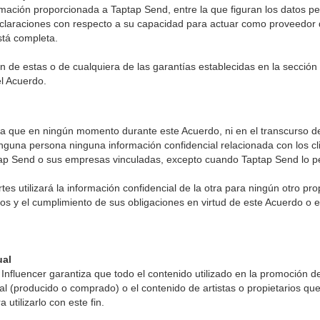
ción proporcionada a Taptap Send, entre la que figuran los datos pe
declaraciones con respecto a su capacidad para actuar como proveedor d
stá completa.
ón de estas o de cualquiera de las garantías establecidas en la secció
el Acuerdo.
pta que en ningún momento durante este Acuerdo, ni en el transcurso de
ninguna persona ninguna información confidencial relacionada con los cl
tap Send o sus empresas vinculadas, excepto cuando Taptap Send lo p
tes utilizará la información confidencial de la otra para ningún otro pr
os y el cumplimiento de sus obligaciones en virtud de este Acuerdo o e
tual
l Influencer garantiza que todo el contenido utilizado en la promoción 
nal (producido o comprado) o el contenido de artistas o propietarios qu
 utilizarlo con este fin.