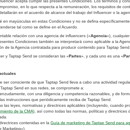
nfluencer acepta cumplir las presentes Condiciones. Los términos y con
mpromiso, en lo que respecta a la remuneración, los requisitos de cont
detallarán en el acuerdo de alcance del trabajo del Influencer o la agen
é en mayúsculas en estas Condiciones y no se defina específicamente
enderse tal como se define en el Acuerdo.
table relación con una agencia de influencers («
Agencia
»), cualquier
resentes Condiciones también se interpretará como aplicable a la Agenc
tión de la Agencia contratada para producir contenido para Taptap Send
ncer y Taptap Send se consideran las «
Partes
», y cada uno es una «
Par
actuales
ite ser consciente de que Taptap Send lleva a cabo una actividad regul
e Taptap Send en sus redes, se compromete a:
zudamente, con una diligencia y competencia razonables, y de forma
as instrucciones que periódicamente reciba de Taptap Send.
as leyes, normativas y directrices aplicables (incluyendo, cuando pr
limiento de la CMA
), así como todas las normas, políticas y directrices
zada.
rectrices contenidas en la
Guía de marketing de Taptap Send para age
 Marketing»).