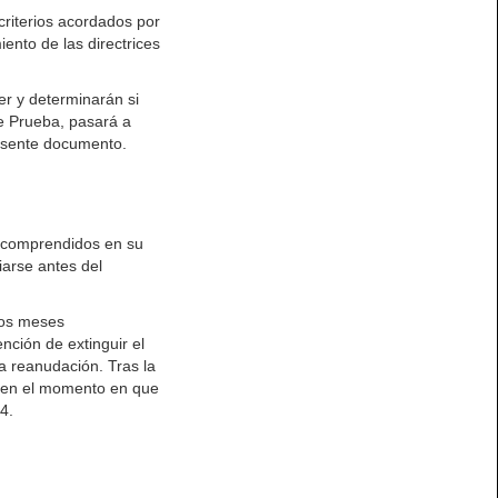
riterios acordados por
ento de las directrices
er y determinarán si
e Prueba, pasará a
resente documento.
 comprendidos en su
viarse antes del
 los meses
ención de extinguir el
a reanudación. Tras la
a en el momento en que
4.