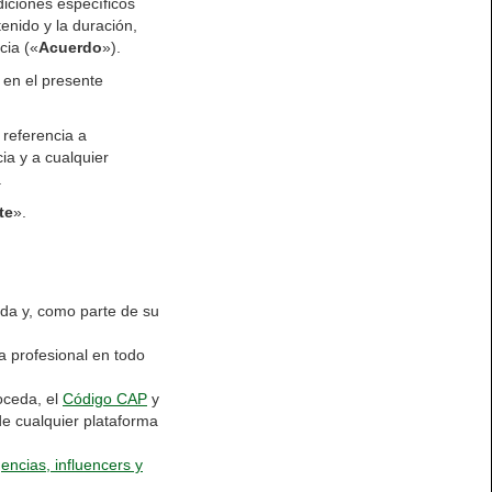
diciones específicos
enido y la duración,
cia («
Acuerdo
»).
 en el presente
 referencia a
ia y a cualquier
.
te
».
ada y, como parte de su
 profesional en todo
oceda, el
Código CAP
y
 de cualquier plataforma
ncias, influencers y