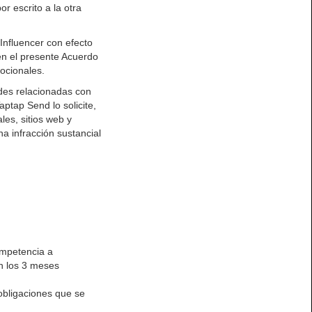
r escrito a la otra
 Influencer con efecto
 en el presente Acuerdo
ocionales.
ades relacionadas con
tap Send lo solicite,
les, sitios web y
na infracción sustancial
ompetencia a
n los 3 meses
obligaciones que se