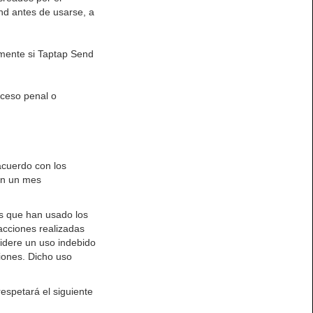
end antes de usarse, a
amente si Taptap Send
oceso penal o
acuerdo con los
 en un mes
os que han usado los
acciones realizadas
sidere un uso indebido
ciones. Dicho uso
espetará el siguiente