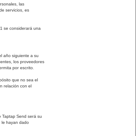
rsonales, las
e servicios, es
n 1 se considerará una
l año siguiente a su
ientes, los proveedores
ermita por escrito.
opósito que no sea el
n relación con el
de Taptap Send será su
e le hayan dado