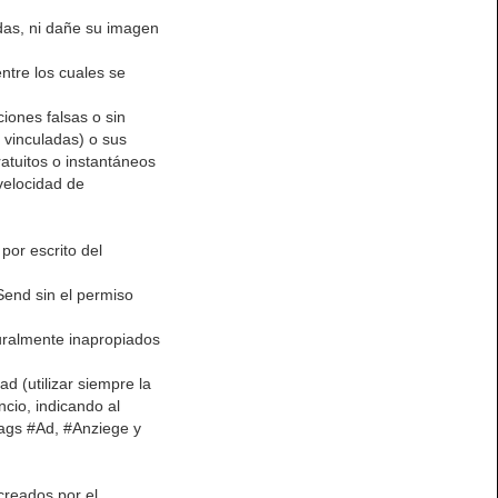
as, ni dañe su imagen
ntre los cuales se
ones falsas o sin
 vinculadas) o sus
atuitos o instantáneos
velocidad de
por escrito del
Send sin el permiso
turalmente inapropiados
d (utilizar siempre la
cio, indicando al
tags #Ad, #Anziege y
creados por el