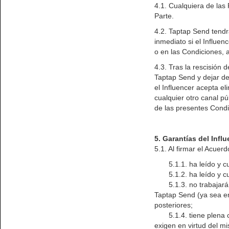
4.1. Cualquiera de las 
Parte.
4.2. Taptap Send tendrá
inmediato si el Influen
o en las Condiciones,
4.3. Tras la rescisión
Taptap Send y dejar d
el Influencer acepta el
cualquier otro canal pú
de las presentes Condi
5. Garantías del Infl
5.1. Al firmar el Acuer
5.1.1. ha leído y cu
5.1.2. ha leído y cum
5.1.3. no trabajará p
Taptap Send (ya sea e
posteriores;
5.1.4. tiene plena cap
exigen en virtud del m