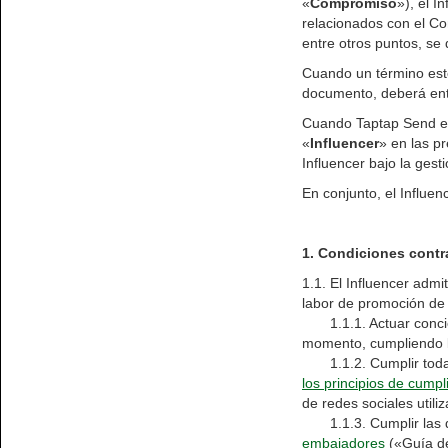
«
Compromiso
»), el I
relacionados con el Co
entre otros puntos, se 
Cuando un término est
documento, deberá ent
Cuando Taptap Send en
«
Influencer
» en las p
Influencer bajo la ges
En conjunto, el Influe
1. Condiciones contr
1.1. El Influencer adm
labor de promoción d
1.1.1. Actuar concien
momento, cumpliendo l
1.1.2. Cumplir todas l
los principios de cump
de redes sociales utili
1.1.3. Cumplir las di
embajadores
(«Guía de