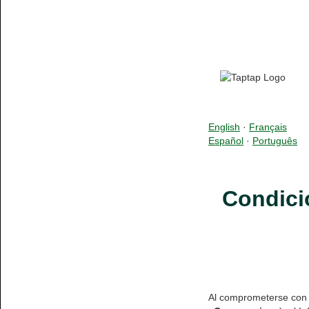
English
·
Français
Español
·
Português
Condicio
Al comprometerse con T