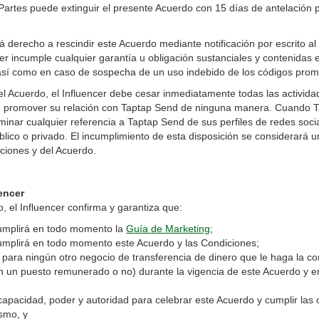
Partes puede extinguir el presente Acuerdo con 15 días de antelación po
 derecho a rescindir este Acuerdo mediante notificación por escrito al
cer incumple cualquier garantía u obligación sustanciales y contenidas
 así como en caso de sospecha de un uso indebido de los códigos prom
 del Acuerdo, el Influencer debe cesar inmediatamente todas las activid
e promover su relación con Taptap Send de ninguna manera. Cuando Tap
iminar cualquier referencia a Taptap Send de sus perfiles de redes socia
blico o privado. El incumplimiento de esta disposición se considerará u
ciones y del Acuerdo.
uencer
do, el Influencer confirma y garantiza que:
mplirá en todo momento la
Guía de Marketing
;
plirá en todo momento este Acuerdo y las Condiciones;
ara ningún otro negocio de transferencia de dinero que le haga la c
n un puesto remunerado o no) durante la vigencia de este Acuerdo y e
acidad, poder y autoridad para celebrar este Acuerdo y cumplir las 
ismo, y