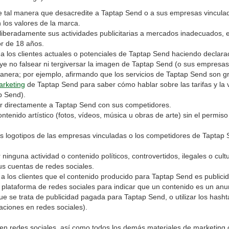
al manera que desacredite a Taptap Send o a sus empresas vinculad
n los valores de la marca.
beradamente sus actividades publicitarias a mercados inadecuados, e
nor de 18 años.
os clientes actuales o potenciales de Taptap Send haciendo declaraci
ye no falsear ni tergiversar la imagen de Taptap Send (o sus empresas
anera; por ejemplo, afirmando que los servicios de Taptap Send son gr
arketing
de Taptap Send para saber cómo hablar sobre las tarifas y la 
p Send).
irectamente a Taptap Send con sus competidores.
enido artístico (fotos, vídeos, música u obras de arte) sin el permiso 
 logotipos de las empresas vinculadas o los competidores de Taptap 
.
guna actividad o contenido políticos, controvertidos, ilegales o cul
us cuentas de redes sociales.
los clientes que el contenido producido para Taptap Send es publicida
a plataforma de redes sociales para indicar que un contenido es un anun
que se trata de publicidad pagada para Taptap Send, o utilizar los hash
caciones en redes sociales).
 en redes sociales, así como todos los demás materiales de marketing 