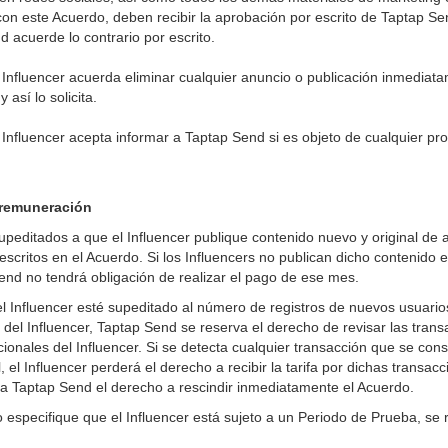
 con este Acuerdo, deben recibir la aprobación por escrito de Taptap S
acuerde lo contrario por escrito.
el Influencer acuerda eliminar cualquier anuncio o publicación inmediat
 así lo solicita.
l Influencer acepta informar a Taptap Send si es objeto de cualquier pr
 remuneración
upeditados a que el Influencer publique contenido nuevo y original de 
descritos en el Acuerdo. Si los Influencers no publican dicho contenido
nd no tendrá obligación de realizar el pago de ese mes.
l Influencer esté supeditado al número de registros de nuevos usuari
del Influencer, Taptap Send se reserva el derecho de revisar las trans
ionales del Influencer. Si se detecta cualquier transacción que se con
 el Influencer perderá el derecho a recibir la tarifa por dichas transac
a Taptap Send el derecho a rescindir inmediatamente el Acuerdo.
 especifique que el Influencer está sujeto a un Periodo de Prueba, se r