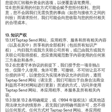
您提供汇转额外资金的选项，以便覆盖该笔费用。
12.6 您所采用的付款方式可能会赋予您拒付权利。您同
意，您不会因我们无需负责的事由（如您与接收方之间的
纠纷）而请求拒付。我们可能会向您收取与您的拒付相关
的合理成本。
13. 知识产权
13.1.对Taptap Send 网站、应用程序、服务和所有相关内容
（以及在其中）所享有的全部权利（包括所有知识产
权），均归我方或我方关联公司所有，或已由我方或我方
关联公司取得授权。您应查阅规范数字内容使用的任何第
三方条款和条件。
13.2 在您遵守本协议的前提下，我们授予您一项非独占
性、仅限个人使用、免许可费、可撤销、不可转让且不可
分授的许可，以便您仅为实现本协议允许的目的，遵照
Taptap Send 网站（请注意，我们可能出于自身合法商业
利益而不时对网站进行更新）所述的方式，访问并使用
Taptap Send 网站、本应用程序、本服务及所有相关内
容。
13.3 除第 13.2 条明确规定，或《1994 年版权法》或其他适
用法律允许的情形外，若无我们的明确书面许可，您不得
以任何形式、任何方式对 Taptap Send 网站、本应用程