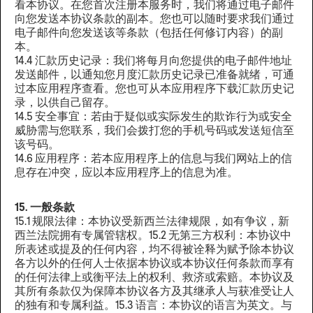
看本协议。在您首次注册本服务时，我们将通过电子邮件
向您发送本协议条款的副本。您也可以随时要求我们通过
电子邮件向您发送该等条款（包括任何修订内容）的副
本。
14.4 汇款历史记录：我们将每月向您提供的电子邮件地址
发送邮件，以通知您月度汇款历史记录已准备就绪，可通
过本应用程序查看。您也可从本应用程序下载汇款历史记
录，以供自己留存。
14.5 安全事宜：若由于疑似或实际发生的欺诈行为或安全
威胁需与您联系，我们会拨打您的手机号码或发送短信至
该号码。
14.6 应用程序：若本应用程序上的信息与我们网站上的信
息存在冲突，应以本应用程序上的信息为准。‍
15. 一般条款
15.1 规限法律：本协议受新西兰法律规限，如有争议，新
西兰法院拥有专属管辖权。15.2 无第三方权利：本协议中
所表述或提及的任何内容，均不得被诠释为赋予除本协议
各方以外的任何人士依据本协议或本协议任何条款而享有
的任何法律上或衡平法上的权利、救济或索赔。本协议及
其所有条款仅为保障本协议各方及其继承人与获准受让人
的独有和专属利益。15.3 语言：本协议的语言为英文。与