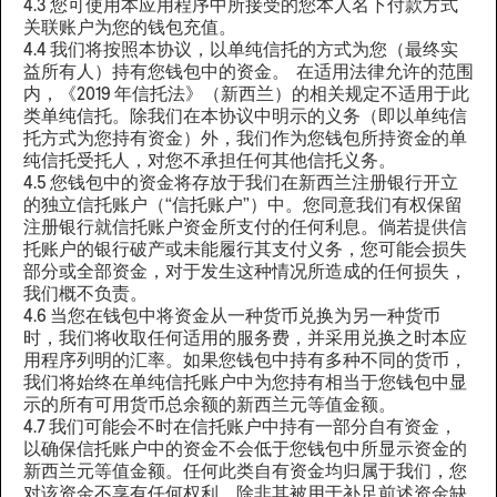
4.3 您可使用本应用程序中所接受的您本人名下付款方式
关联账户为您的钱包充值。
4.4 我们将按照本协议，以单纯信托的方式为您（最终实
益所有人）持有您钱包中的资金。 在适用法律允许的范围
内，《2019 年信托法》（新西兰）的相关规定不适用于此
类单纯信托。除我们在本协议中明示的义务（即以单纯信
托方式为您持有资金）外，我们作为您钱包所持资金的单
纯信托受托人，对您不承担任何其他信托义务。
4.5 您钱包中的资金将存放于我们在新西兰注册银行开立
的独立信托账户（“信托账户”）中。您同意我们有权保留
注册银行就信托账户资金所支付的任何利息。倘若提供信
托账户的银行破产或未能履行其支付义务，您可能会损失
部分或全部资金，对于发生这种情况所造成的任何损失，
我们概不负责。
4.6 当您在钱包中将资金从一种货币兑换为另一种货币
时，我们将收取任何适用的服务费，并采用兑换之时本应
用程序列明的汇率。如果您钱包中持有多种不同的货币，
我们将始终在单纯信托账户中为您持有相当于您钱包中显
示的所有可用货币总余额的新西兰元等值金额。
4.7 我们可能会不时在信托账户中持有一部分自有资金，
以确保信托账户中的资金不会低于您钱包中所显示资金的
新西兰元等值金额。任何此类自有资金均归属于我们，您
对该资金不享有任何权利，除非其被用于补足前述资金缺