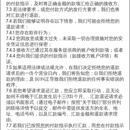
的付款指示，及时将正确金额的款项汇给正确的接收方。
7.3 若法律要求，或您付款方式的发行方要求，我们也将
对汇款进行退款。
7.4 若我们能够证明存在以下情形，我们可能会拒绝您的
退款请求：
7.4.1 您存在欺诈行为；
7.4.2 您因故意或重大过失，未采取一切合理措施对您的安
全凭证信息进行保密；
7.4.3 接收方已通过其在服务提供商的账户收到款项；或者
7.4.4 您向我们提供的付款指示（如接收方账户详情）有
误。
7.5 如果适用法律或法规允许，在我们决定拒绝您的退款
请求后的一(1) 个营业日内，我们将告知您：(i) 我们拒绝退
款的理由；及 (ii) 纠正导致我们拒绝退款的任何事实错误的
程序。
7.6 若您希望请求退还汇款，您应立即采取行动，且无论
如何不得晚于汇款发生后十三(13) 个月。 . 汇款退还请求必
须以书面形式（通过电子邮件）按照“关于我们”部分所列
的联络详情予以提交，邮件中需提供发送方的全名、地
址、电话号码，以及汇款编号、汇款金额和退款请求理
由。
7.7 若我们已按照您的付款指示执行汇款，而您在付款指示