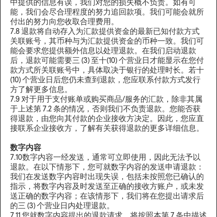
中提供的信息有误，我们对您的损失概不负责。如有可
能，我们会尽合理程度的努力追回款项。我们可能会就所
付出的努力向您收取合理费用。
7.8 退款将自动存入为汇款提供资金的最新已知付款方式
关联账号，其币种与为汇款提供资金的币种一致。我们可
能会要求您提供额外信息以处理退款。在我们启动退款
后，退款可能需要三 (3) 至十(10) 个营业日才能显示在您付
款方式所关联账号中，具体取决于银行的处理时长。若十
(10) 个营业日后您仍未查到退款，您应联系付款方式发行
方了解更多信息。
7.9 对于用于支付账单或购买商品/服务的汇款，除非其属
于上述第 7.2 条的情况，否则我们不负责退款。您能否获
得退款，由您向其付款的企业接收方决定。因此，您应直
接联系企业接收方，了解有关获得退款的更多详细信息。
数字内容
7.10数字内容一经发送，通常可立即使用，因此无法予以
退款。在以下情形下，您可就数字内容的发送申请退款：
我们在发送数字内容时出现失误，包括未按照您已确认的
指示，将数字内容及时发送至正确的接收方账户，或未发
送正确的数字内容；在该情形下，我们将在您提出请求后
的三 (3) 个营业日内处理退款。
7.11 您就数字内容提出的退款请求，将按照本第 7 条中描述