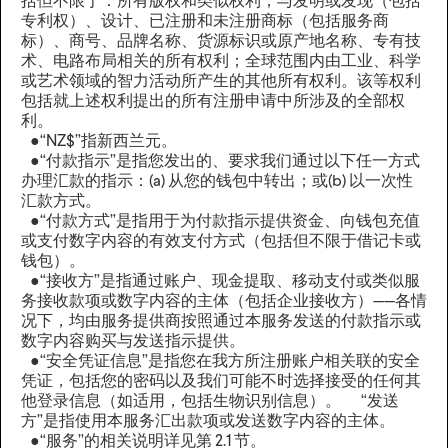
括但不限于：所有版权和类似权利；与发明或发现（包括
专利权）、设计、已注册和未注册商标（包括服务商
标）、商号、品牌名称、货源标识或原产地名称、专有技
术、电路布局相关的所有权利；全球范围内由工业、科学
或艺术领域的智力活动所产生的其他所有权利。该等权利
包括就上述权利提出的所有注册申请中所涉及的全部权
利。
●“NZ$”指新西兰元。
●“付款指示”是指您发出的、要求我们通过以下任一方式
办理汇款的指示：(a) 从您的钱包中转出；或(b) 以一次性
汇款方式。
●“付款方式”是指用于为付款指示提供资金、向钱包充值
或支付数字内容的有效支付方式（包括但不限于借记卡或
钱包）。
●“接收方”是指通过账户、现金提取、移动支付或类似服
务接收款项或数字内容的主体（包括企业接收方）——各情
况下，均由服务提供商按照通过本服务发送的付款指示或
数字内容购买与发送指示提供。
●“安全凭证信息”是指您在我方所注册账户相关联的安全
凭证，包括您的密码以及我们可能不时选择接受的任何其
他登录信息（如适用，包括生物识别信息）。 “发送
方”是指使用本服务汇出款项或发送数字内容的主体。
●“服务”的相关说明详见第 2.1 节。