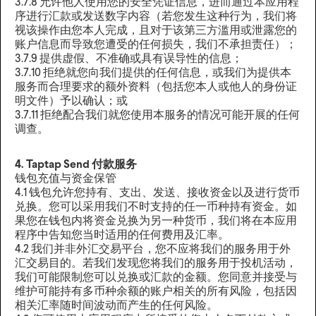
3.7.8 允许他人使用您的安全凭证信息，进而通过本应用程
序进行汇款或发送数字内容（若您发生这种行为，我们将
视该操作由您本人完成，且对于该第三方滥用或泄露您的
账户信息而导致您遭受的任何损失，我们不承担责任）；
3.7.9 提供虚假、不准确或具有误导性的信息；
3.7.10 拒绝就您向我们提供的任何信息，或我们为提供本
服务而合理要求的额外资料（包括您本人或他人的身份证
明文件）予以确认；或
3.7.11 拒绝配合我们就您使用本服务的情况可能开展的任何
调查。
4. Taptap Send 付款服务
钱包充值与资金保管
4.1 钱包允许您持有、支出、发送、接收资金以及进行货币
兑换。您可以采用我们不时支持的任一币种持有资金。如
果您在钱包内将资金兑换为另一种货币，我们将在本应用
程序中告知您当时适用的任何费用及汇率。
4.2 我们并非外汇交易平台，您不应将我们的服务用于外
汇交易目的。若我们发现您将我们的服务用于投机活动，
我们可能限制您可以兑换或汇款的金额。您同意并接受与
维护可能持有多币种余额的账户相关的所有风险，包括因
相关汇率随时间波动而产生的任何风险。