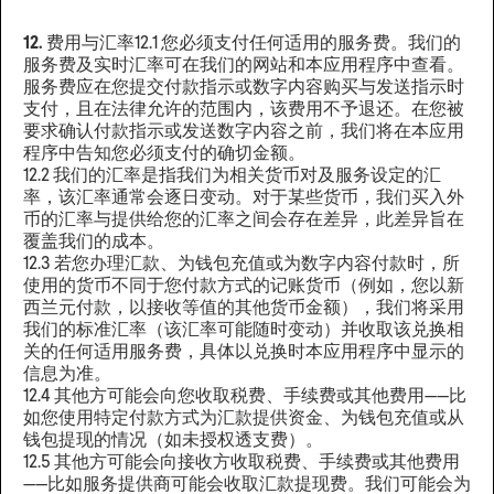
12.
费用与汇率12.1 您必须支付任何适用的服务费。我们的
服务费及实时汇率可在我们的网站和本应用程序中查看。
服务费应在您提交付款指示或数字内容购买与发送指示时
支付，且在法律允许的范围内，该费用不予退还。在您被
要求确认付款指示或发送数字内容之前，我们将在本应用
程序中告知您必须支付的确切金额。
12.2 我们的汇率是指我们为相关货币对及服务设定的汇
率，该汇率通常会逐日变动。对于某些货币，我们买入外
币的汇率与提供给您的汇率之间会存在差异，此差异旨在
覆盖我们的成本。
12.3 若您办理汇款、为钱包充值或为数字内容付款时，所
使用的货币不同于您付款方式的记账货币（例如，您以新
西兰元付款，以接收等值的其他货币金额），我们将采用
我们的标准汇率（该汇率可能随时变动）并收取该兑换相
关的任何适用服务费，具体以兑换时本应用程序中显示的
信息为准。
12.4 其他方可能会向您收取税费、手续费或其他费用——比
如您使用特定付款方式为汇款提供资金、为钱包充值或从
钱包提现的情况（如未授权透支费）。
12.5 其他方可能会向接收方收取税费、手续费或其他费用
——比如服务提供商可能会收取汇款提现费。我们可能会为