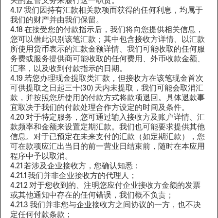
关的监管义务来履行这一职责。
4.17 我们因持有汇款相关款项而获得的任何利息，均属于
我们的财产并由我们保留。
4.18 在接受您的付款指示后，我们将向您提供相关信息，
您可以借此识别该笔汇款；其中包含接收方详情、以汇款
所使用货币表示的汇款金额详情、我们可能收取的任何服
务费或服务提供商可能收取的任何费用、外币收款金额、
汇率，以及收到付款指示的日期。
4.19 若您办理现金提取类汇款，但接收方在该笔现金首次
可供提取之日起三十(30) 天内未提取，我们可能会取消汇
款，并按照您所使用的付款方式将款项退回。具体退款事
宜取决于我们的付款处理合作方设定的时间及条件。
4.20 对于特定服务，您可通过输入接收方及账户详情、汇
款频率和金额来设置定期汇款。我们也可能要求提供其他
信息。对于已预定在未来支付的汇款（如定期汇款），您
可在款项应汇出当日的前一营业日结束前，随时在本应用
程序中予以取消。
4.21 若涉及企业接收方，您确认知悉：
4.21.1 我们并非企业接收方的代理人；
4.21.2 对于您收到的、注明您应付企业接收方金额的发票
或其他通知中存在的任何错误，我们概不负责；
4.21.3 我们并非您与企业接收方之间协议的一方，也不决
定任何付款条款；