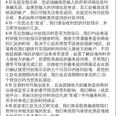
4.12 在提交指示前，您必须确保您输入的所有详细信息均
准确无误。如果您输入的详细信息有误，且汇款被发送至
错误的账户，我们可能无法将其追回。在提交任何付款指
示前，务必始终仔细检查所提供的付款详情。
4.13 一旦您点击“发送”，我们便会收到您的付款指示，并
立即开始执行汇款。
4.14 无论您确认付款指示时是否为营业日，我们均会将该
时间视为付款指示的接收时间。接收方所属服务提供商收
到汇款的时间，取决于汇款所用货币及收款国家/地区。款
项将在我们最快可实现的时间内转入接收方的账户。不同
收款国家/地区的银行业务有所差异，如需了解款项何时存
入接收方的账户，您需联系相应的服务提供商。尽管我们
通常可快速完成汇款，但接收方的服务提供商最迟会在我
们确认接受付款指示后的七个日历日内收到款项。若您的
汇款在该期限内未完成，我们会在该期限结束后的三 (3)
个营业日内为您发起退款。
4.15 交易时间可能会延长，且会因接收方的服务提供商对
法律或监管义务的遵守情况而受到影响。我们网站（或其
他平台）所标注的交付时间仅代表“常规”/ 平均服务时间，
并非对单笔汇款的时间保证。
4.16 若某笔汇款无法立即完成，我们将采取措施保障我们
所持任何相关款项的安全。我们将按照与保管此类款项相