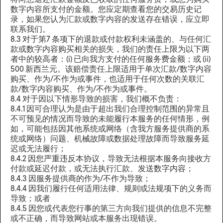
将向您退还汇款金额及已收取的任何服务费，或您为购买
数字内容所支付的金额。您应定期查看您的交易历史记
录，如果您认为汇款或数字内容的发送存在错误，应立即
联系我们。
8.3 对于第7 条项下的退款或付款权利未涵盖的、与任何汇
款或数字内容购买相关的损失，我们的责任上限为以下两
者中的较高者：(i) 已向我方支付的任何服务费金额；或 (ii)
500 新西兰元。该赔偿责任上限适用于单次汇款/数字内容
购买、作为/不作为或事件，也适用于任何次数的关联汇
款/数字内容购买、作为/不作为或事件。
8.4 对于因以下情形导致的损害，我们概不负责：
8.4.1 因可合理认为是由于超出我们合理控制范围的异常且
不可预见的情况而导致的未能履行本服务的任何情形，例
如，可能包括因其他系统或网络（含我方服务提供商的系
统或网络）问题、机械故障或数据处理故障而导致服务延
迟或无法履行；
8.4.2 因您严重违反本协议，导致无法根据本服务向接收方
付款或延迟付款，或无法执行汇款、发送数字内容；
8.4.3 因服务提供商的作为/不作为导致；
8.4.4 因我们履行任何适用法律、规则或法规项下的义务而
导致；或者
8.4.5 因您或代表您行事的第三方向我们提供的信息不完整
或不正确，而导致网站或本服务出现错误。