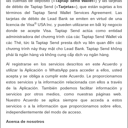
las cuentas de depósito («
Taptap Send Wallet
») y las tarjetas
de débito de Taptap Send («
Tarjetas
»), que están sujetas a los
términos del Taptap Send Wallet Services Agreement. Las
tarjetas de débito de Lead Bank se emiten en virtud de una
®
licencia de Visa
USA Inc. y pueden utilizarse en bất kỳ negocio
donde se acepte Visa. Taptap Send actúa como entidad
administradora del chương trình của các Taptap Send Wallet và
các Thẻ, tức là Taptap Send presta dịch vụ liên quan đến các
chương trình này thay mặt cho Lead Bank. Taptap Send không
phải là ngân hàng và không cung cấp dịch vụ ngân hàng.
Al registrarse en los servicios descritos en este Acuerdo y
utilizar la Aplicación o WhatsApp para acceder a ellos, usted
acepta y se obliga a cumplir este Acuerdo. Le proporcionamos
estos servicios y la información relacionada con ellos a través
de la Aplicación. También podemos facilitar información y
servicios por otros medios, como nuestras páginas web.
Nuestro Acuerdo se aplica siempre que acceda a estos
servicios o a la información que proporcionamos sobre ellos,
independientemente del modo de acceso.
Acerca de nosotros