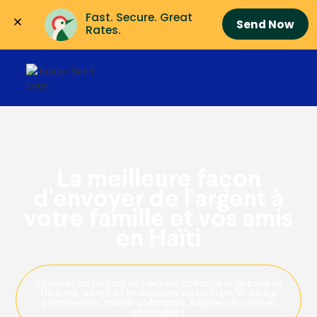
Fast. Secure. Great 
Send Now
Rates.
La meilleure façon
d'envoyer de l'argent à
votre famille et vos amis
en Haïti
Envoyez de l'argent en Haïti sur comptes Sogebank et
Unibank, en retrait en espèces via Unitransfer ou sur
portefeuilles mobiles Moncash. Rapide, sécurisé et
abordable !