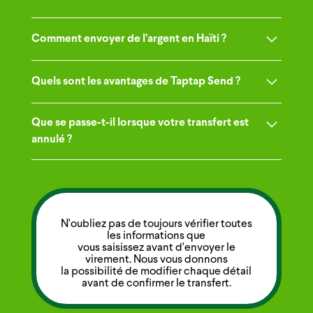
Comment envoyer de l’argent en Haïti ?
- Unitransfer
Quels sont les avantages de Taptap Send ?
- Compte Unibank Dollars
- Compte Sogebank Dollars
- Rapidité : 90% des transferts s'effectuent en 5
- Compte Sogebank Gourdes
Que se passe-t-il lorsque votre transfert est
minutes
- Portefeuille mobile Moncash élargi
annulé ?
- Pas cher : Taptap Send ne facture pas beaucoup
de frais sur votre transfert
- Lorsque le transfert est annulé, selon la banque
- Sécurité : Vos informations sont protégées et vos
que vous utilisez, il faudra 3 à 5 jours pour que
transferts sont sécurisés
l'argent soit de nouveau disponible sur votre
compte.
N'oubliez pas de toujours vérifier toutes
les informations que
vous saisissez avant d'envoyer le
virement. Nous vous donnons
la possibilité de modifier chaque détail
avant de confirmer le transfert.