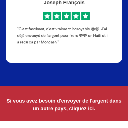
Joseph François
“C´est fascinant, c´est vraiment incroyable 😍😍. J´ai
déjà envouyé de I´argent pour frere 💸💸 en Haiti et il
a reçu ça par Moncash ”
Si vous avez besoin d'envoyer de l'argent dans
un autre pays, cliquez ici.