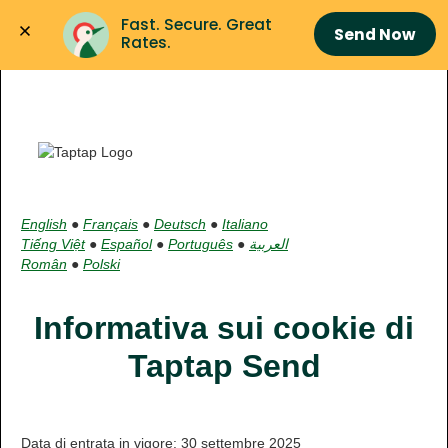
Fast. Secure. Great 
Send Now
Rates.
English
●
Français
●
Deutsch
●
Italiano
Tiếng Việt
●
Español
●
Português
●
العربية
Român
●
Polski
Informativa sui cookie di
Taptap Send
Data di entrata in vigore: 30 settembre 2025