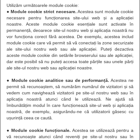
Utilizăm următoarele module cookie:
● Module cookie strict necesare.
Acestea sunt module cookie
necesare pentru funcționarea site-ului web și a aplicației
noastre. Aceste module cookie esențiale sunt activate în
permanență, deoarece site-ul nostru web și aplicația noastră nu
vor funcționa corect fără acestea. De exemplu, acestea includ
module cookie care vă permit să vă conectați la zone securizate
ale site-ului nostru web sau ale aplicației. Puteți dezactiva
aceste module cookie din setările browserului sau ale aplicației,
dar este posibil să nu puteți accesa toate părțile sau unele părți
ale site-ul nostru web sau aplicației noastre.
● Module cookie analitice sau de performanță.
Acestea ne
permit să recunoaștem, să numărăm numărul de vizitatori și să
vedem cum navighează vizitatorii pe site-ul nostru web sau în
aplicația noastră atunci când le utilizează. Ne ajută să
îmbunătățim modul în care funcționează site-ul web și aplicația
noastră, de exemplu, asigurându-ne că utilizatorii găsesc cu
ușurință ceea ce caută.
● Module cookie funcționale.
Acestea se utilizează pentru a
vă recunoaște atunci când reveniți pe site-ul nostru sau în