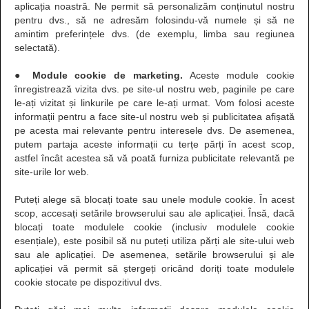
aplicația noastră. Ne permit să personalizăm conținutul nostru
pentru dvs., să ne adresăm folosindu-vă numele și să ne
amintim preferințele dvs. (de exemplu, limba sau regiunea
selectată).
● Module cookie de marketing.
Aceste module cookie
înregistrează vizita dvs. pe site-ul nostru web, paginile pe care
le-ați vizitat și linkurile pe care le-ați urmat. Vom folosi aceste
informații pentru a face site-ul nostru web și publicitatea afișată
pe acesta mai relevante pentru interesele dvs. De asemenea,
putem partaja aceste informații cu terțe părți în acest scop,
astfel încât acestea să vă poată furniza publicitate relevantă pe
site-urile lor web.
Puteți alege să blocați toate sau unele module cookie. În acest
scop, accesați setările browserului sau ale aplicației. Însă, dacă
blocați toate modulele cookie (inclusiv modulele cookie
esențiale), este posibil să nu puteți utiliza părți ale site-ului web
sau ale aplicației. De asemenea, setările browserului și ale
aplicației vă permit să ștergeți oricând doriți toate modulele
cookie stocate pe dispozitivul dvs.