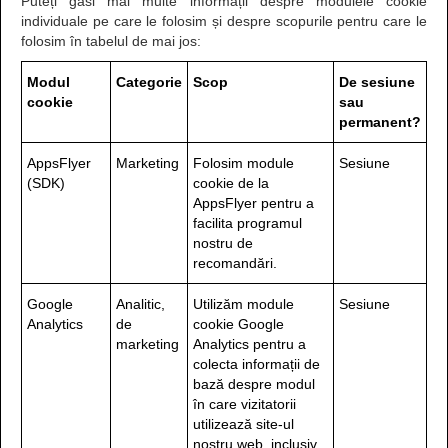
Puteți găsi mai multe informații despre modulele cookie
individuale pe care le folosim și despre scopurile pentru care le
folosim în tabelul de mai jos:
Modul
Categorie
Scop
De sesiune
cookie
sau
permanent?
AppsFlyer
Marketing
Folosim module
Sesiune
(SDK)
cookie de la
AppsFlyer pentru a
facilita programul
nostru de
recomandări.
Google
Analitic,
Utilizăm module
Sesiune
Analytics
de
cookie Google
marketing
Analytics pentru a
colecta informații de
bază despre modul
în care vizitatorii
utilizează site-ul
nostru web, inclusiv