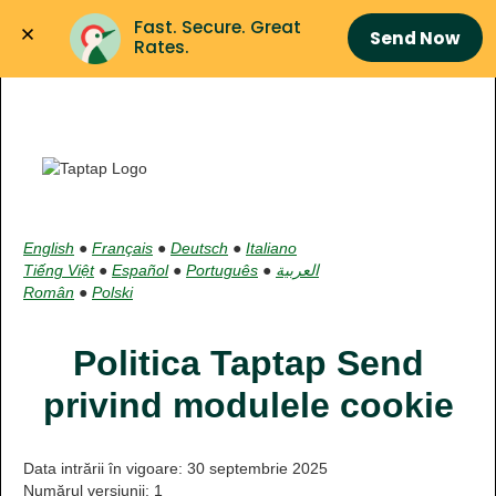
Fast. Secure. Great 
Send Now
Rates.
English
●
Français
●
Deutsch
●
Italiano
Tiếng Việt
●
Español
●
Português
●
العربية
Român
●
Polski
Politica Taptap Send
privind modulele cookie
Data intrării în vigoare: 30 septembrie 2025
Numărul versiunii: 1