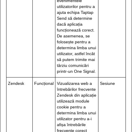
evenimentele
utilizatorilor pentru a
ajuta echipa Taptap
Send să determine
dacă aplicația
funcționează corect.
De asemenea, se
folosește pentru a
determina limba unui
utilizator, astfel încât
să putem trimite mai
târziu comunicări
printr-un One Signal.
Zendesk
Funcțional
Vizualizarea web a
Sesiune
întrebărilor frecvente
Zendesk din aplicație
utilizează module
cookie pentru a
determina limba unui
utilizator pentru a-i
afișa întrebările
frecvente corect