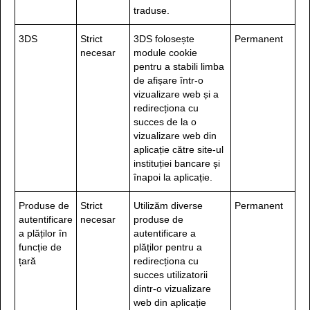
traduse.
3DS
Strict
3DS folosește
Permanent
necesar
module cookie
pentru a stabili limba
de afișare într-o
vizualizare web și a
redirecționa cu
succes de la o
vizualizare web din
aplicație către site-ul
instituției bancare și
înapoi la aplicație.
Produse de
Strict
Utilizăm diverse
Permanent
autentificare
necesar
produse de
a plăților în
autentificare a
funcție de
plăților pentru a
țară
redirecționa cu
succes utilizatorii
dintr-o vizualizare
web din aplicație