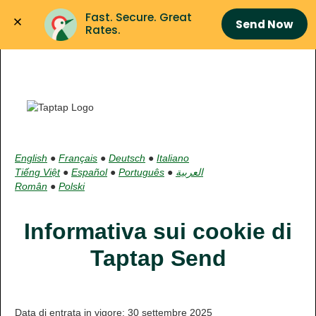
Fast. Secure. Great 
Send Now
Rates.
English
●
Français
●
Deutsch
●
Italiano
Tiếng Việt
●
Español
●
Português
●
العربية
Român
●
Polski
Informativa sui cookie di
Taptap Send
Data di entrata in vigore: 30 settembre 2025