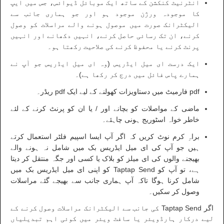
انٹرنیٹ کنکشن کے ساتھ ایک موبائل ڈیوائس، جس میں ایپ
کا موجودہ ورژن موجود ہو اور جو ہماری جانب سے
الیکٹرانک صورت میں موصول ہونے والے مراسلات کو وصول
کرنے، ان تک رسائی حاصل کرنے، انہیں دکھانے اور انہیں
پرنٹ کرنے یا محفوظ کرنے کی صلاحیت رکھتا ہو۔
ایک درست ای میل ایڈریس (وہ ای میل ایڈریس جو آپ نے
ہمارے پاس فائل میں درج کر رکھا ہے)۔
pdf
فارمیٹ میں دستاویزات کھولنے کے لیے ایک
pdf
ریڈر۔
ماضی کے مواصلات کو بچانے اور / یا ان کو پرنٹ کرنے کے لئے
خاطر خواہ اسٹوریج ہونی چاہئے۔
براہِ کرم نوٹ کریں کہ اگر آپ ایسا اسپیم فلٹر استعمال کرتے
ہیں جو آپ کی ای میل ایڈریس بک میں شامل نہ ہونے والے
بھیجنے والوں کی ای میلز کو بلاک یا کسی اور جگہ منتقل کر دیتا
ہے، تو آپ کو
Taptap Send
کو اپنی ای میل ایڈریس بک میں
شامل کرنا ہوگا تاکہ آپ ہماری جانب سے بھیجے گئے مراسلات
وصول کر سکیں۔
اگر
Taptap Send
کی جانب سے الیکٹرانک مراسلات وصول کرنے کے
لیے درکار ہارڈویئر یا سافٹ ویئر میں کوئی اہم تبدیلیاں