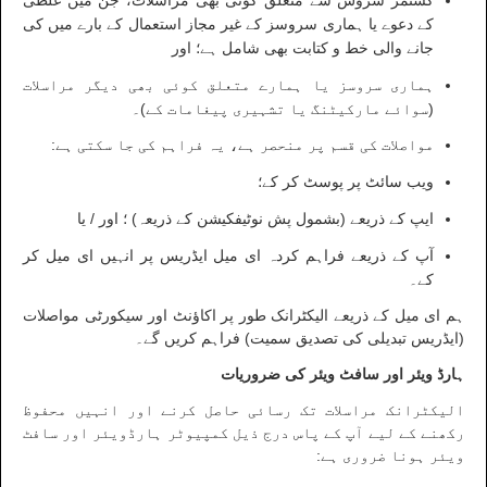
کسٹمر سروس سے متعلق کوئی بھی مراسلات، جن میں غلطی
کے دعوے یا ہماری سروسز کے غیر مجاز استعمال کے بارے میں کی
جانے والی خط و کتابت بھی شامل ہے؛ اور
ہماری سروسز یا ہمارے متعلق کوئی بھی دیگر مراسلات
(سوائے مارکیٹنگ یا تشہیری پیغامات کے)۔
مواصلات کی قسم پر منحصر ہے، یہ فراہم کی جا سکتی ہے:
ویب سائٹ پر پوسٹ کر کے؛
ایپ کے ذریعے (بشمول پش نوٹیفکیشن کے ذریعہ) ؛ اور / یا
آپ کے ذریعے فراہم کردہ ای میل ایڈریس پر انہیں ای میل کر
کے۔
ہم ای میل کے ذریعے الیکٹرانک طور پر اکاؤنٹ اور سیکورٹی مواصلات
(ایڈریس تبدیلی کی تصدیق سمیت) فراہم کریں گے۔
ہارڈ ویئر اور سافٹ ویئر کی ضروریات
الیکٹرانک مراسلات تک رسائی حاصل کرنے اور انہیں محفوظ
رکھنے کے لیے آپ کے پاس درج ذیل کمپیوٹر ہارڈویئر اور سافٹ
ویئر ہونا ضروری ہے: