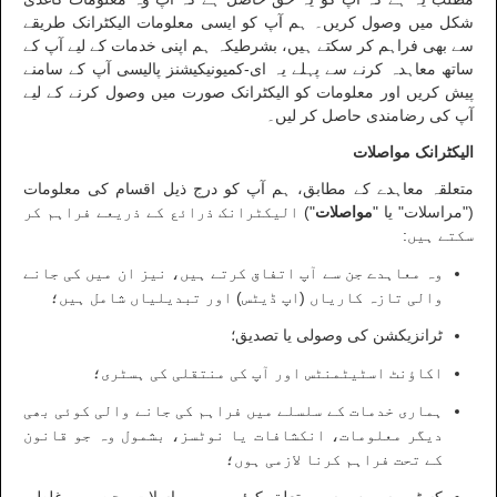
شکل میں وصول کریں۔ ہم آپ کو ایسی معلومات الیکٹرانک طریقے
سے بھی فراہم کر سکتے ہیں، بشرطیکہ ہم اپنی خدمات کے لیے آپ کے
ساتھ معاہدہ کرنے سے پہلے یہ ای-کمیونیکیشنز پالیسی آپ کے سامنے
پیش کریں اور معلومات کو الیکٹرانک صورت میں وصول کرنے کے لیے
آپ کی رضامندی حاصل کر لیں۔
الیکٹرانک مواصلات
متعلقہ معاہدے کے مطابق، ہم آپ کو درج ذیل اقسام کی معلومات
("مراسلات" یا "
مواصلات
") الیکٹرانک ذرائع کے ذریعے فراہم کر
سکتے ہیں:
وہ معاہدے جن سے آپ اتفاق کرتے ہیں، نیز ان میں کی جانے
والی تازہ کاریاں (اپ ڈیٹس) اور تبدیلیاں شامل ہیں؛
ٹرانزیکشن کی وصولی یا تصدیق؛
اکاؤنٹ اسٹیٹمنٹس اور آپ کی منتقلی کی ہسٹری؛
ہماری خدمات کے سلسلے میں فراہم کی جانے والی کوئی بھی
دیگر معلومات، انکشافات یا نوٹسز، بشمول وہ جو قانون
کے تحت فراہم کرنا لازمی ہوں؛