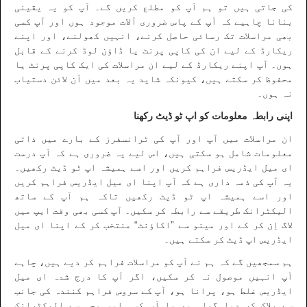
کی جاتی ہیں تو ہم آپ کو مطلع کریں گے۔ آپ کو یہ یقینی
بنانا چاہیے کہ آپ کے پاس ضروری آلات موجود ہوں اور آپ کسی
بھی مراسلات تک رسائی حاصل کرنے، انہیں کھولنے، اور اپنے
ریکارڈ کے لیے ان کی کاپی پرنٹ یا ڈاؤن لوڈ کرنے کے قابل
ہوں۔ آپ اپنے ریکارڈ کے لیے ان مراسلات کی ایک کاپی پرنٹ یا
محفوظ کر سکتے ہیں، کیونکہ شاید یہ بعد میں آن لائن دستیاب
نہ ہوں۔
اپنی رابطہ معلومات کو اپ ٹو ڈیٹ رکھنا
ان مراسلات میں آپ اور آپ کی ٹرانسفرز کے بارے میں ذاتی
معلومات شامل ہو سکتی ہیں، اس لیے یہ ضروری ہے کہ آپ درست
ای میل ایڈریس فراہم کریں اور اسے ہمیشہ اپ ٹو ڈیٹ رکھیں۔
یہ آپ کی ذمہ داری ہے کہ آپ اپنا ای میل ایڈریس فراہم کریں
اور اسے ہمیشہ اپ ٹو ڈیٹ رکھیں تاکہ ہم آپ کے ساتھ
الیکٹرانک طریقے سے رابطہ کر سکیں۔ آپ کسی بھی وقت ایپ میں
لاگ اِن کر کے اور مینو سے ”اکاؤنٹ“ منتخب کر کے اپنا ای میل
ایڈریس اپ ڈیٹ کر سکتے ہیں۔
ہم سمجھیں گے کہ ہم نے آپ کو مراسلات فراہم کر دیے ہیں، چاہے
آپ انہیں موصول نہ کر سکیں، اگر آپ کا درج شدہ ای میل
ایڈریس غلط ہو، پرانا ہو، آپ کے سروس فراہم کنندہ کی جانب
سے بلاک کر دیا گیا ہو، یا آپ کسی اور وجہ سے الیکٹرانک