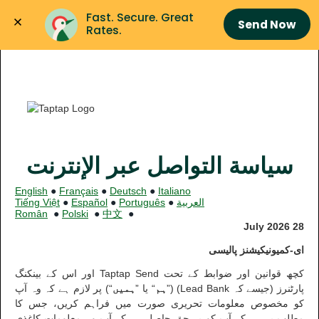
Fast. Secure. Great 
Send Now
Rates.
سياسة التواصل عبر الإنترنت
English
●
Français
●
Deutsch
●
Italiano
العربية
●
Português
●
Español
●
Tiếng Việt
Român
●
Polski
●
中文
●
28 July 2026
ای-کمیونیکیشنز پالیسی
کچھ قوانین اور ضوابط کے تحت
Taptap Send
اور اس کے بینکنگ
پارٹنرز (جیسے کہ
Lead Bank
) (”
ہم
“ یا ”
ہمیں
“) پر لازم ہے کہ وہ آپ
کو مخصوص معلومات تحریری صورت میں فراہم کریں، جس کا
مطلب یہ ہے کہ آپ کو یہ حق حاصل ہے کہ آپ وہ معلومات کاغذی