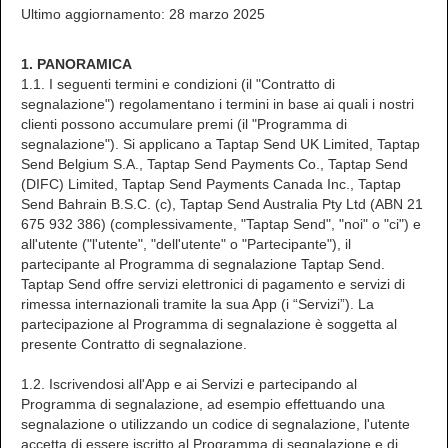
Ultimo aggiornamento: 28 marzo 2025
1. PANORAMICA
1.1. I seguenti termini e condizioni (il "Contratto di
segnalazione") regolamentano i termini in base ai quali i nostri
clienti possono accumulare premi (il "Programma di
segnalazione"). Si applicano a Taptap Send UK Limited, Taptap
Send Belgium S.A., Taptap Send Payments Co., Taptap Send
(DIFC) Limited, Taptap Send Payments Canada Inc., Taptap
Send Bahrain B.S.C. (c), Taptap Send Australia Pty Ltd (ABN 21
675 932 386) (complessivamente, "Taptap Send", "noi" o "ci") e
all'utente ("l'utente", "dell'utente" o "Partecipante"), il
partecipante al Programma di segnalazione Taptap Send.
Taptap Send offre servizi elettronici di pagamento e servizi di
rimessa internazionali tramite la sua App (i “Servizi”). La
partecipazione al Programma di segnalazione è soggetta al
presente Contratto di segnalazione.
1.2. Iscrivendosi all'App e ai Servizi e partecipando al
Programma di segnalazione, ad esempio effettuando una
segnalazione o utilizzando un codice di segnalazione, l'utente
accetta di essere iscritto al Programma di segnalazione e di