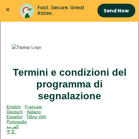
Fast. Secure. Great 
Send Now
Rates.
Termini e condizioni del
programma di
segnalazione
English
·
Français
Deutsch
·
Italiano
Español
·
Tiếng Việt
Português
العربية
中文