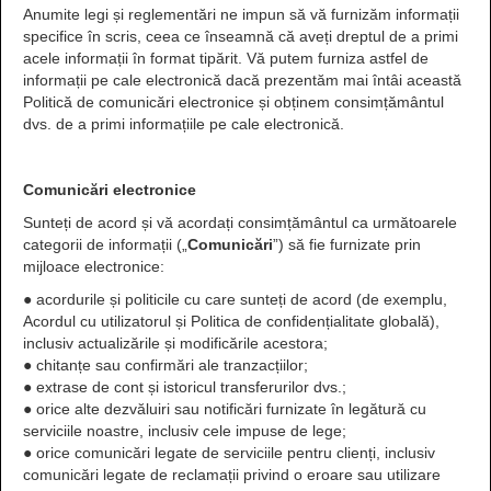
Anumite legi și reglementări ne impun să vă furnizăm informații
specifice în scris, ceea ce înseamnă că aveți dreptul de a primi
acele informații în format tipărit. Vă putem furniza astfel de
informații pe cale electronică dacă prezentăm mai întâi această
Politică de comunicări electronice și obținem consimțământul
dvs. de a primi informațiile pe cale electronică.
Comunicări electronice
Sunteți de acord și vă acordați consimțământul ca următoarele
categorii de informații („
Comunicări
”) să fie furnizate prin
mijloace electronice:
● acordurile și politicile cu care sunteți de acord (de exemplu,
Acordul cu utilizatorul și Politica de confidențialitate globală),
inclusiv actualizările și modificările acestora;
● chitanțe sau confirmări ale tranzacțiilor;
● extrase de cont și istoricul transferurilor dvs.;
● orice alte dezvăluiri sau notificări furnizate în legătură cu
serviciile noastre, inclusiv cele impuse de lege;
● orice comunicări legate de serviciile pentru clienți, inclusiv
comunicări legate de reclamații privind o eroare sau utilizare