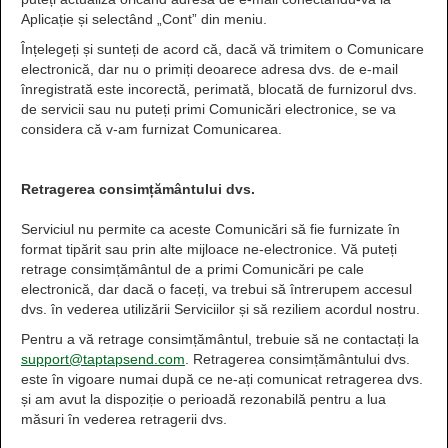
Aplicație și selectând „Cont” din meniu.
Înțelegeți și sunteți de acord că, dacă vă trimitem o Comunicare
electronică, dar nu o primiți deoarece adresa dvs. de e-mail
înregistrată este incorectă, perimată, blocată de furnizorul dvs.
de servicii sau nu puteți primi Comunicări electronice, se va
considera că v-am furnizat Comunicarea.
Retragerea consimțământului dvs.
Serviciul nu permite ca aceste Comunicări să fie furnizate în
format tipărit sau prin alte mijloace ne-electronice. Vă puteți
retrage consimțământul de a primi Comunicări pe cale
electronică, dar dacă o faceți, va trebui să întrerupem accesul
dvs. în vederea utilizării Serviciilor și să reziliem acordul nostru.
Pentru a vă retrage consimțământul, trebuie să ne contactați la
support@taptapsend.com
. Retragerea consimțământului dvs.
este în vigoare numai după ce ne-ați comunicat retragerea dvs.
și am avut la dispoziție o perioadă rezonabilă pentru a lua
măsuri în vederea retragerii dvs.