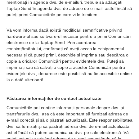
menționați în agenda dvs. de e-mailuri, trebuie să adăugați
Taptap Send în agenda dvs. de adrese de e-mail, astfel încât să
puteți primi Comunicările pe care vi le trimitem.
Vă vom informa dacă există modificări semnificative privind
hardware-ul sau software-ul necesar pentru a primi Comunicări
electronice de la Taptap Send. Prin acordarea
consimțământului, confirmați că aveți acces la echipamentul
necesar și că puteți primi, deschide și imprima sau descărca o
copie a oricăror Comunicări pentru evidențele dvs. Puteți să
imprimați sau să salvați o copie a acestor Comunicări pentru
evidențele dvs., deoarece este posibil să nu fie accesibile online
la o dată ulterioară.
Păstrarea informațiilor de contact actualizate
Comunicările pot conține informații personale despre dvs. și
transferurile dvs., așa că este important să furnizați adresa de
e-mail corectă și să o păstrați actualizată. Este responsabilitatea
dvs. să furnizați și să păstrați adresa dvs. de e-mail actualizată,
astfel încât să putem comunica cu dvs. pe cale electronică. Vă
puteți actualiza oricând adresa de e-mail conectându-vă la