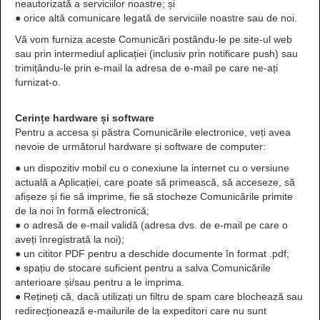
neautorizată a serviciilor noastre; și
● orice altă comunicare legată de serviciile noastre sau de noi.
Vă vom furniza aceste Comunicări postându-le pe site-ul web
sau prin intermediul aplicației (inclusiv prin notificare push) sau
trimițându-le prin e-mail la adresa de e-mail pe care ne-ați
furnizat-o.
Cerințe hardware și software
Pentru a accesa și păstra Comunicările electronice, veți avea
nevoie de următorul hardware și software de computer:
● un dispozitiv mobil cu o conexiune la internet cu o versiune
actuală a Aplicației, care poate să primească, să acceseze, să
afișeze și fie să imprime, fie să stocheze Comunicările primite
de la noi în formă electronică;
● o adresă de e-mail validă (adresa dvs. de e-mail pe care o
aveți înregistrată la noi);
● un cititor PDF pentru a deschide documente în format .pdf;
● spațiu de stocare suficient pentru a salva Comunicările
anterioare și/sau pentru a le imprima.
● Rețineți că, dacă utilizați un filtru de spam care blochează sau
redirecționează e-mailurile de la expeditori care nu sunt