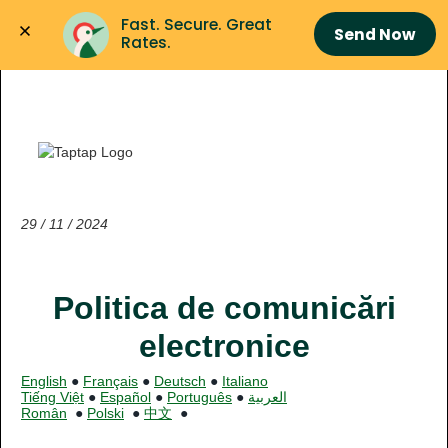
Fast. Secure. Great 
Send Now
Rates.
29 / 11 /
2024
Politica de comunicări
electronice
English
●
Français
●
Deutsch
●
Italiano
Tiếng Việt
●
Español
●
Português
●
العربية
Român
●
Polski
●
中文
●