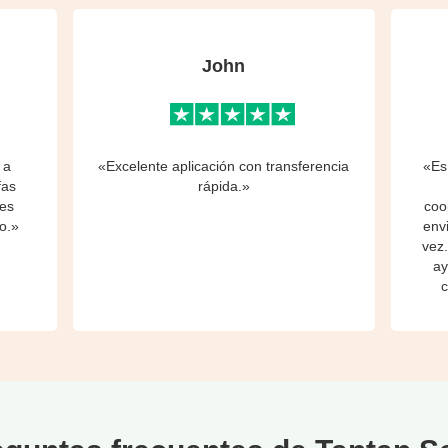
John
 a
«Excelente aplicación con transferencia
«Es
fas
rápida.»
 es
coo
o.»
env
vez
ay
c