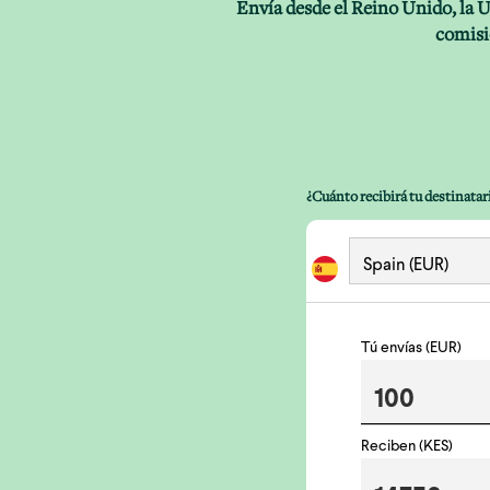
Envía desde el Reino Unido, la 
comisi
¿Cuánto recibirá tu destinatar
Tú envías (EUR)
Reciben (KES)