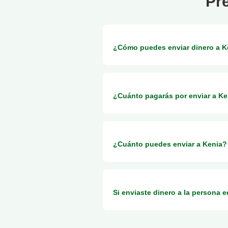
Pr
¿Cómo puedes enviar dinero a K
Puedes enviar dinero a Kenia a tra
¿Cuánto pagarás por enviar a Ke
Kenia.
Simplemente cobraremos un pequeño
¿Cuánto puedes enviar a Kenia?
La cantidad que puedes enviar a K
Para transferencias bancarias, los 
Si enviaste dinero a la persona
UK: 98 000 £
US: 10 000 $ (con sublímites de 10
Dinero Móvil
día)