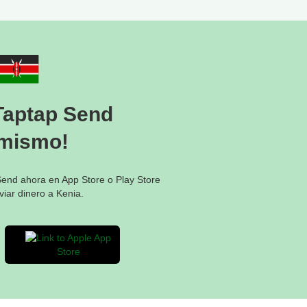
 destinatario,
s fondos no se pueden
e un error con el nombre del
r favor, verifica siempre cada
rencia antes del paso final de
Taptap Send
acer nada, ya que los
a detalle de la transacción
mismo!
al de confirmación del pago.
Send ahora en App Store o Play Store
sta KES 500.000, dependiendo
viar dinero a Kenia.
 KES 500.000, dependiendo
ptap Send para conocer tus