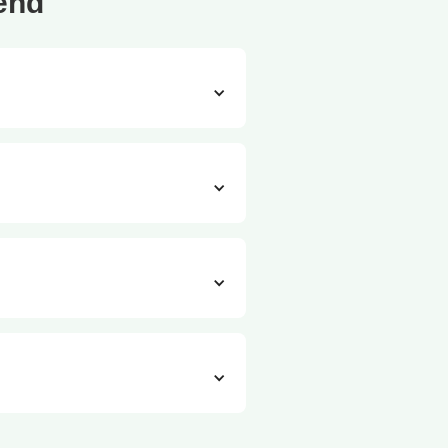
end
as a todos los bancos de
a adicionales.
99 $ por transferencia al