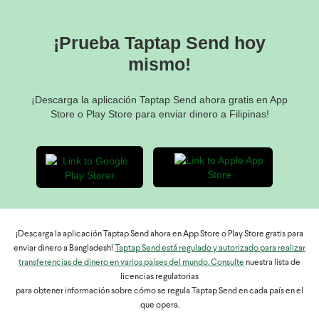
cuenta.
del destinatario correctos tal como están registrados en su
aplicación en Filipinas. Si cometes un error,
¡Prueba Taptap Send hoy
lamentablemente no podemos hacer nada, ya que la
transacción se procesa una vez que confirmas el pago y
mismo!
los fondos no se pueden revertir.
¡Descarga la aplicación Taptap Send ahora gratis en App
Store o Play Store para enviar dinero a Filipinas!
¡Descarga la aplicación Taptap Send ahora en App Store o Play Store gratis para
enviar dinero a Bangladesh!
Taptap Send está regulado y autorizado para realizar
transferencias de dinero en varios países del mundo. Consulte
nuestra lista de
licencias regulatorias
para obtener información sobre cómo se regula Taptap Send en cada país en el
que opera.