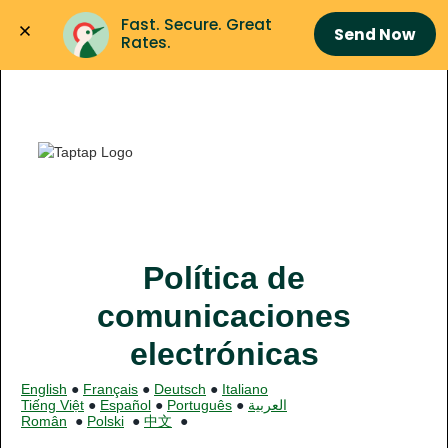
Fast. Secure. Great 
Send Now
Rates.
Política de
comunicaciones
electrónicas
English
●
Français
●
Deutsch
●
Italiano
Tiếng Việt
●
Español
●
Português
●
العربية
Român
●
Polski
●
中文
●