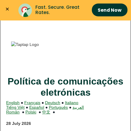
Fast. Secure. Great 
Send Now
Rates.
Política de comunicações
eletrónicas
English
●
Français
●
Deutsch
●
Italiano
Tiếng Việt
●
Español
●
Português
●
العربية
Român
●
Polski
●
中文
●
28 July 2026