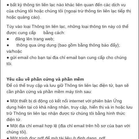
● bất kỳ thông tin liên lạc nào khác liên quan đến các dịch vụ
của chúng tôi hoặc chúng tôi (ngoại trừ thông tin liên lạc tiếp thị
hoặc quảng cáo).
Tùy vào loại Thông tin liên lạc, những loại thông tin này có thể
được cung cấp bằng cách:
● đăng lên trang web;
● thông qua ứng dụng (bao gồm bằng thông báo đẩy);
và/hoặc
● gửi email cho bạn tại địa chỉ email bạn cung cấp cho chúng
tôi.
Yêu cầu về phần cứng và phần mềm
Để có thể truy cập và lưu giữ Thông tin liên lạc điện tử, bạn sẽ
cần phần cứng và phần mềm máy tính sau:
● Một thiết bị di động có kết nối internet với phiên bản Ứng
dụng hiện tại có khả năng nhận, truy cập, hiển thị và in hoặc lưu
trữ Thông tin liên lạc nhận được từ chúng tôi bằng hình thức
điện tử.
● Một địa chỉ email hợp lệ (địa chỉ email trên hồ sơ của bạn với
chúng tôi).
● Một trình đọc pdf để mở tài liệu ở định dạng .pdf.