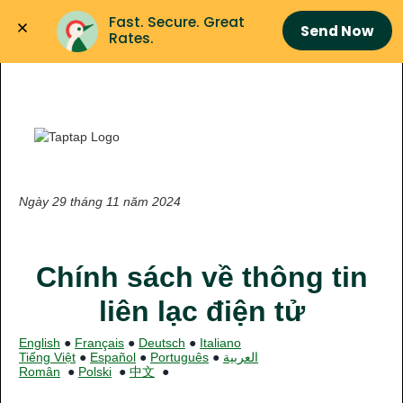
Fast. Secure. Great 
Send Now
Rates.
Ngày 29 tháng 11 năm 2024
Chính sách về thông tin
liên lạc điện tử
English
●
Français
●
Deutsch
●
Italiano
Tiếng Việt
●
Español
●
Português
●
العربية
Român
●
Polski
●
中文
●