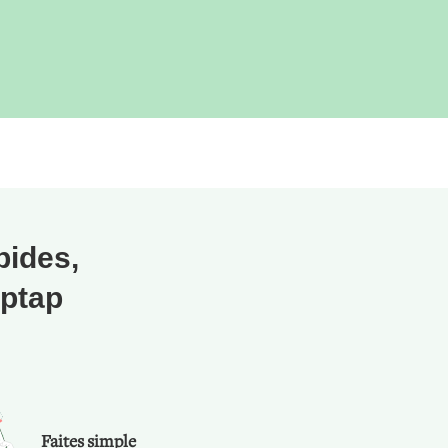
pides,
aptap
Faites simple