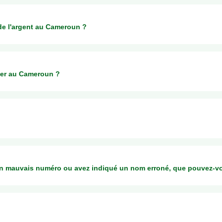
e l'argent au Cameroun ?
u Cameroun via
er au Cameroun ?
ûtent 2 EUR de frais fixes, quel que soit le montant que vous envoyez.
ope, vous payerez seulement un petit % sur le taux de change et aucun 
 dépend de l'opérateur que vous choisissez pour le transfert :
un mauvais numéro ou avez indiqué un nom erroné, que pouvez-vo