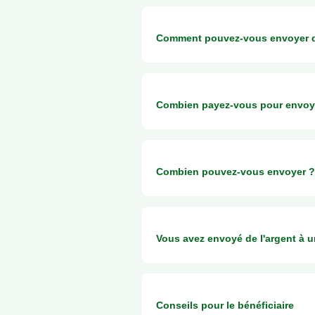
Comment pouvez-vous envoyer d
Vous pouvez envoyer de l'argent a
Combien payez-vous pour envoy
MTN
ou
Orange
Mobile Money
Depuis l'Europe, les envois vous co
Combien pouvez-vous envoyer ?
Si vous n'envoyez pas depuis l'Eur
Le montant que vous pouvez envoyer
Vous avez envoyé de l'argent à 
MTN
Orange et MTN
Conseils pour le bénéficiaire
Envoi minimum 1,000 XAF