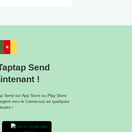
reusement rien faire car
ais cela peut varier selon
 chez MTN au Cameroun :
ifier son code PIN, le
 que les détails sont
money.mtn.cm pour accéder
Taptap Send
 la procédure
intenant !
ap Send sur App Store ou Play Store
’argent vers le Cameroun en quelques
nutes !
autres