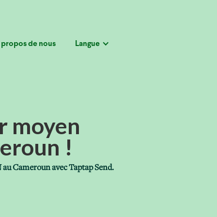
 propos de nous
Langue
ur moyen
meroun !
TN au Cameroun avec Taptap Send.