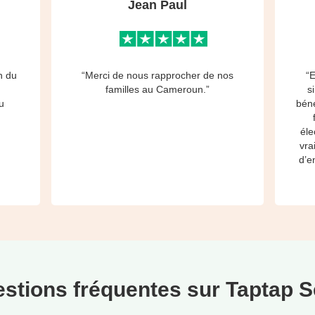
Jean Paul
h du
“Merci de nous rapprocher de nos
“E
à
familles au Cameroun.”
s
u
béné
éle
vra
d’e
stions fréquentes sur Taptap 