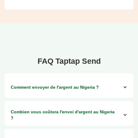
FAQ Taptap Send
Comment envoyer de l'argent au Nigeria ?
Vous pouvez envoyer de l'argent via Taptap Send vers
Combien vous coûtera l'envoi d'argent au Nigeria
n'importe quelle banque nigériane.
?
Principales banques :
Access Bank, First Bank, GTB, UBA, Zenith Bank, Stanbic