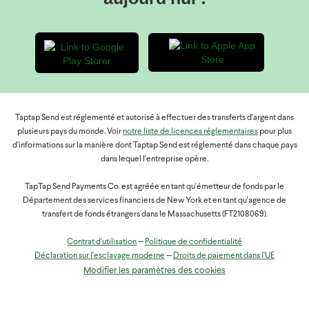
Norvège : 1 840 000 NOK
Pologne : 680 000 PLN
Roumanie : 800 000 RON
Suède : 1 800 000 SEK
Il n'y a pas de limites supplémentaires pour les
bénéficiaires au Nigeria pour les virements bancaires ou
l'argent mobile. Si vous envoyez vers un portefeuille
d'argent mobile, le fournisseur de portefeuille de votre
Taptap Send est réglementé et autorisé à effectuer des transferts d'argent dans
bénéficiaire peut imposer un solde maximum — veuillez
plusieurs pays du monde. Voir
notre liste de licences réglementaires
pour plus
vérifier auprès d'eux. Les limites peuvent également varier
d'informations sur la manière dont Taptap Send est réglementé dans chaque pays
en fonction du statut de vérification de votre compte.
dans lequel l'entreprise opère.
TapTap Send Payments Co. est agréée en tant qu'émetteur de fonds par le
Département des services financiers de New York et en tant qu'agence de
transfert de fonds étrangers dans le Massachusetts (FT2108069).
Contrat d'utilisation
--
Politique de confidentialité
Déclaration sur l'esclavage moderne
--
Droits de paiement dans l'UE
Modifier les paramètres des cookies