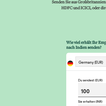
Senden Sie aus Großbritannien,
HDFC und ICICI, oder dir
Wie viel erhält Ihr Em
nach Indien senden?
Du sendest (EUR)
Sie erhalten (INR)