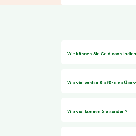
Wie können Sie Geld nach Indie
Sie können Geld per Banküberwei
Wie viel zahlen Sie für eine Übe
Unsere Überweisungsgebühren finde
Wie viel können Sie senden?
Kanada: $1.99 CAD
Europa (Eurozone): €1.99 EUR
Vereinigtes Königreich (UK): £1 GB
Der Betrag, den Sie nach Indien s