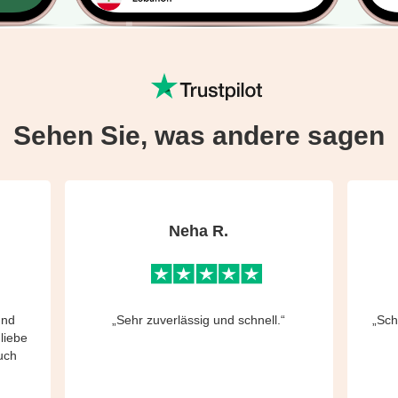
Sehen Sie, was andere sagen
Neha R.
und
„Sehr zuverlässig und schnell.“
„Sch
 liebe
uch