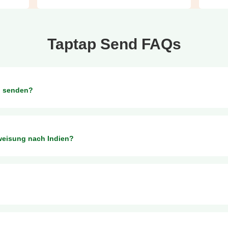
Taptap Send FAQs
n senden?
sung und UPI-Überweisung senden.
rweisung nach Indien?
n Sie hier:
P
enden können, hängt vom Absenderland ab. Taptap Send hat die folgen