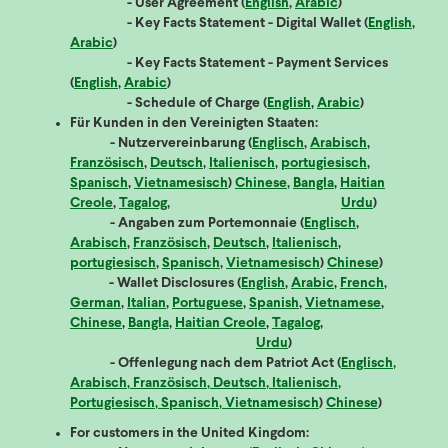
- User Agreement (
English
,
Arabic
)
- Key Facts Statement - Digital Wallet (
English
,
Arabic
)
- Key Facts Statement - Payment Services
(
English
,
Arabic
)
- Schedule of Charge (
English
,
Arabic
)
Für Kunden in den Vereinigten Staaten:
- Nutzervereinbarung (
Englisch
,
Arabisch
,
Französisch
,
Deutsch
,
Italienisch
,
portugiesisch
,
Spanisch
,
Vietnamesisch
)
Chinese,
Bangla
,
Haitian
Creole
,
Tagalog
,
Urdu
)
- Angaben zum Portemonnaie (
Englisch
,
Arabisch
,
Französisch
,
Deutsch
,
Italienisch
,
portugiesisch
,
Spanisch
,
Vietnamesisch
)
Chinese
)
- Wallet Disclosures (
English
,
Arabic
,
French
,
German
,
Italian
,
Portuguese
,
Spanish
,
Vietnamese
,
Chinese
,
Bangla
,
Haitian Creole
,
Tagalog
,
Urdu
)
- Offenlegung nach dem Patriot Act (
Englisch,
Arabisch, Französisch, Deutsch, Italienisch,
Portugiesisch, Spanisch, Vietnamesisch
)
Chinese
)
For customers in the United Kingdom: