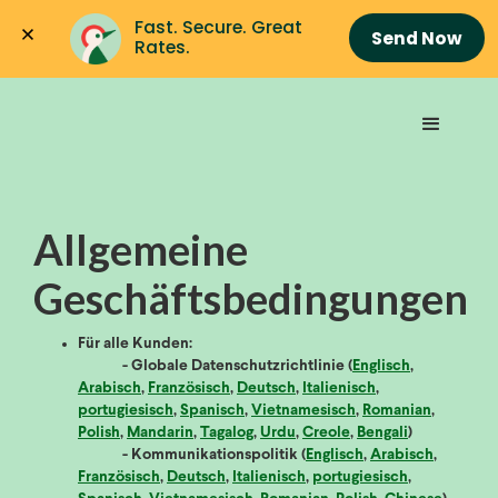
Fast. Secure. Great 
Send Now
Rates.
Allgemeine
Geschäftsbedingungen
Für alle Kunden:
- Globale Datenschutzrichtlinie (
Englisch
,
Arabisch
,
Französisch
,
Deutsch
,
Italienisch
,
portugiesisch
,
Spanisch
,
Vietnamesisch
,
Romanian
,
Polish
,
Mandarin
,
Tagalog
,
Urdu
,
Creole
,
Bengali
)
- Kommunikationspolitik (
Englisch
,
Arabisch
,
Französisch
,
Deutsch
,
Italienisch
,
portugiesisch
,