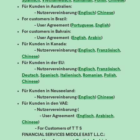
Spanisch
,
Vietnamesisch
,
Romanian
,
Polish
,
Chinese
)
Für Kunden in Australien:
- Nutzervereinbarung (
Englisch
)
Chinese
)
For customers in Brazil:
- User Agreement (
Portuguese
,
English
)
For customers in Bahrain:
- User Agreement (
English
,
Arabic
)
Für Kunden in Kanada:
- Nutzervereinbarung (
Englisch
,
Französisch
,
Chinese
)
Für Kunden in der EU:
- Nutzervereinbarung (
Englisch
,
Französisch
,
Deutsch
,
Spanisch
,
Italienisch
,
Romanian
,
Polish
,
Chinese
)
Für Kunden in Neuseeland:
- Nutzervereinbarung (
Englisch
)
Chinese
)
Für Kunden in den VAE:
- Nutzervereinbarung (
- User Agreement (
Englisch
,
Arabisch
,
Chinese
)
- For Customers of T T S
FINANCIAL SERVICES MIDDLE EAST L.L.C.: