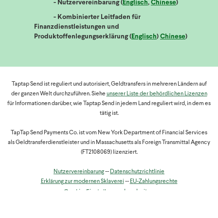
- Nutzervereinbarung (
Englisch
,
Chinese
)
- Kombinierter Leitfaden für
Finanzdienstleistungen und
Produktoffenlegungserklärung (
Englisch
)
Chinese
)
Taptap Send ist reguliert und autorisiert, Geldtransfers in mehreren Ländern auf
der ganzen Welt durchzuführen. Siehe
unserer Liste der behördlichen Lizenzen
für Informationen darüber, wie Taptap Send in jedem Land reguliert wird, in dem es
tätig ist.
TapTap Send Payments Co. ist vom New York Department of Financial Services
als Geldtransferdienstleister und in Massachusetts als Foreign Transmittal Agency
(FT2108069) lizenziert.
Nutzervereinbarung
--
Datenschutzrichtlinie
Erklärung zur modernen Sklaverei
--
EU-Zahlungsrechte
Cookie-Einstellungen bearbeiten