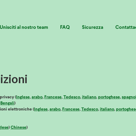
Unisciti al nostro team
FAQ
Sicurezza
Contatta
izioni
privacy (
Inglese
,
arabo
,
Francese
,
Tedesco
,
italiano
,
portoghese
,
spagno
,
Bengali
)
ioni elettroniche (
Inglese
,
arabo
,
Francese
,
Tedesco
,
italiano
,
portoghes
glese
)
Chinese
)