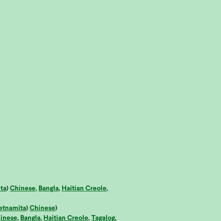
ta
)
Chinese,
Bangla
,
Haitian Creole
,
etnamita
)
Chinese
)
inese
,
Bangla
,
Haitian Creole
,
Tagalog
,