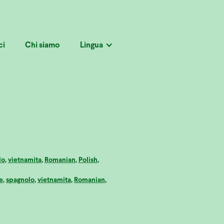
ci
Chi siamo
Lingua
lo
,
vietnamita
,
Romanian
,
Polish
,
e
,
spagnolo
,
vietnamita
,
Romanian
,