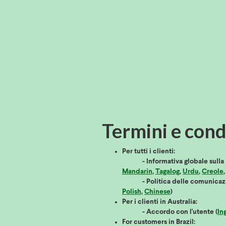
Termini e cond
Per tutti i clienti:
- Informativa globale sulla 
Mandarin
,
Tagalog
,
Urdu
,
Creole
- Politica delle comunicaz
Polish
,
Chinese
)
Per i clienti in Australia:
- Accordo con l'utente (
In
For customers in Brazil: