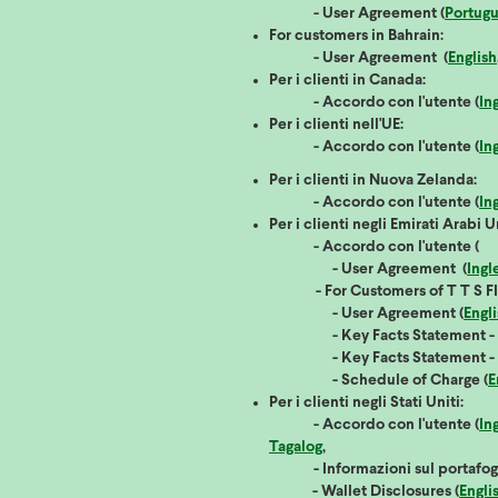
- User Agreement (
Portug
For customers in Bahrain:
- User Agreement (
English
Per i clienti in Canada:
- Accordo con l'utente (
In
Per i clienti nell'UE:
- Accordo con l'utente (
In
Per i clienti in Nuova Zelanda:
- Accordo con l'utente (
In
Per i clienti negli Emirati Arabi Un
- Accordo con l'utente (
- User Agreement (
Ingl
- For Customers of T T S FIN
- User Agreement (
Engl
- Key Facts Statement - Dig
- Key Facts Statement - Pa
- Schedule of Charge (
E
Per i clienti negli Stati Uniti:
- Accordo con l'utente (
In
Tagalog
- Informazioni sul portafogl
- Wallet Disclosures (
Engli