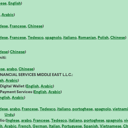
uese
,
English
)
,
Arabic
)
glese
,
Francese
,
Chinese
)
glese
,
Francese
,
Tedesco
,
spagnolo
,
italiano
,
Romanian
,
Polish
,
Chinese
)
glese
)
Chinese
)
iti:
ese
,
arabo
,
Chinese
)
ANCIAL SERVICES MIDDLE EAST L.L.C.:
ish
,
Arabic
)
ital Wallet (
English
,
Arabic
)
yment Services (
English
,
Arabic
)
nglish
,
Arabic
)
glese
,
arabo
,
Francese
,
Tedesco
,
italiano
,
portoghese
,
spagnolo
,
vietnami
,
Urdu
)
io (
Inglese
,
arabo
,
Francese
,
Tedesco
,
italiano
,
portoghese
,
spagnolo
,
vi
sh
,
Arabic
,
French
,
German
,
Italian
,
Portuguese
,
Spanish
,
Vietnamese
,
Ch