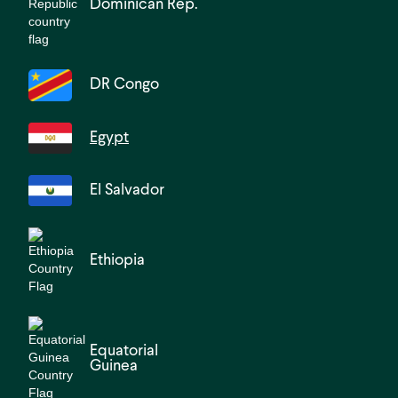
Dominican Rep.
DR Congo
Egypt
El Salvador
Ethiopia
Equatorial
Guinea