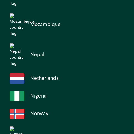
Mozambique
Nepal
Netherlands
Nigeria
Norway