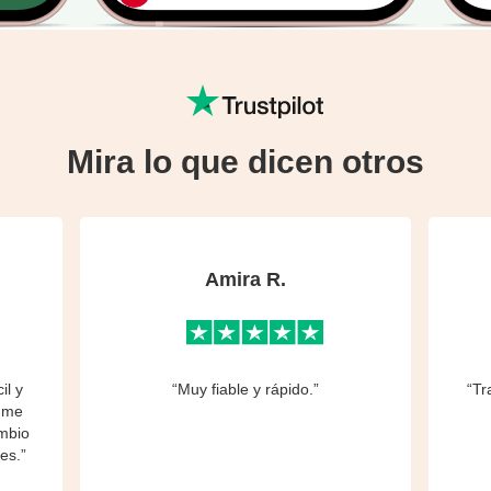
Mira lo que dicen otros
Amira R.
il y
“Muy fiable y rápido.”
“Tr
, me
ambio
es.”