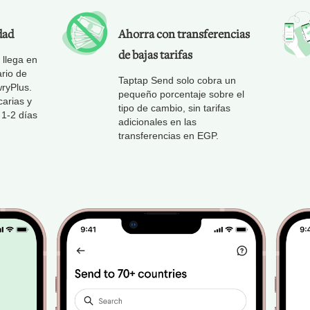
dad
Ahorra con transferencias
de bajas tarifas
 llega en
ario de
Taptap Send solo cobra un
ryPlus.
pequeño porcentaje sobre el
carias y
tipo de cambio, sin tarifas
 1-2 días
adicionales en las
transferencias en EGP.