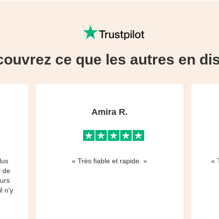
ouvrez ce que les autres en di
Amira R.
lus
« Très fiable et rapide. »
« 
r de
eurs
l n'y