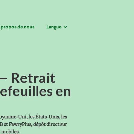
 propos de nous
Langue
— Retrait
efeuilles en
Royaume-Uni, les États-Unis, les
B et FawryPlus, dépôt direct sur
s mobiles.