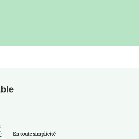
able
e
En toute simplicité